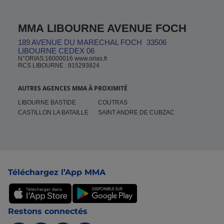
MMA LIBOURNE AVENUE FOCH
189 AVENUE DU MARECHAL FOCH
33506
LIBOURNE CEDEX 06
N°ORIAS:16000016 www.orias.fr
RCS LIBOURNE : 815293824
AUTRES AGENCES MMA À PROXIMITÉ
LIBOURNE BASTIDE
COUTRAS
CASTILLON LA BATAILLE
SAINT ANDRE DE CUBZAC
Pied de page
Téléchargez l’App MMA
Restons connectés