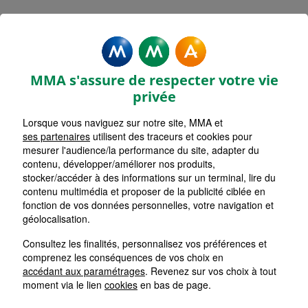
MMA Assurances LIBOURNE
AVENUE FOCH
MMA s'assure de respecter votre vie
Accueil
Assurance Nouvelle-Aquitaine
Assurance Gironde (33)
privée
Lorsque vous naviguez sur notre site, MMA et
ses partenaires
utilisent des traceurs et cookies pour
mesurer l'audience/la performance du site, adapter du
contenu, développer/améliorer nos produits,
stocker/accéder à des informations sur un terminal, lire du
contenu multimédia et proposer de la publicité ciblée en
fonction de vos données personnelles, votre navigation et
géolocalisation.
Consultez les finalités, personnalisez vos préférences et
comprenez les conséquences de vos choix en
accédant aux paramétrages
. Revenez sur vos choix à tout
moment via le lien
cookies
en bas de page.