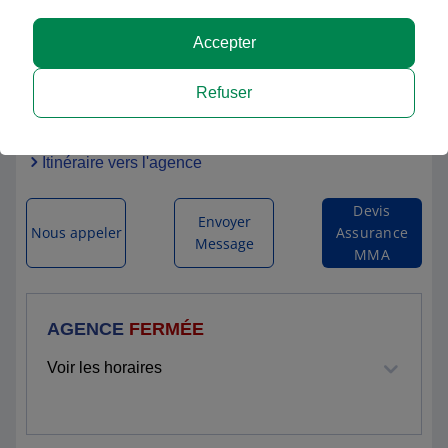
Accepter
SCHÜLLER & SCHÜLLER ASSURANCE
Refuser
189 AVENUE DU MARECHAL FOCH
33506 LIBOURNE CEDEX 06
Itinéraire vers l'agence
Devis
Envoyer
Nous appeler
Assurance
Message
MMA
AGENCE
FERMÉE
Voir les horaires