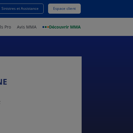
Sinistres et Assistance
Espace client
ls Pro
Avis MMA
Découvrir MMA
NE
R