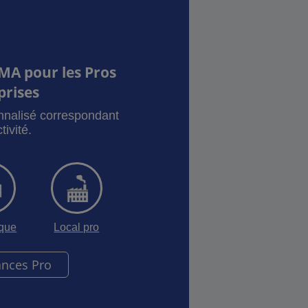
s, vous permettant de maîtriser vos
olutions sur mesure, adaptées à vos
adaptent à votre demande et à votre
 entreprises d’aujourd’hui.
MA pour les Pros
prises
onnalisé correspondant
tivité.
sque
Local pro
ances Pro