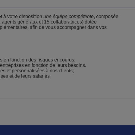
 à votre disposition
une équipe compétente
, composée
 agents généraux et 15 collaboratrices) dotée
mplémentaires, afin de vous accompagner dans vos
s en fonction des risques encourus.
s entreprises en fonction de leurs besoins.
s et personnalisées à nos clients;
ises et de leurs salariés
-Faire, Réactivité, Personnalisation."
MBB Assurances est partenaire des entreprises. Nous metto
ience et de spécialités complémentaires.