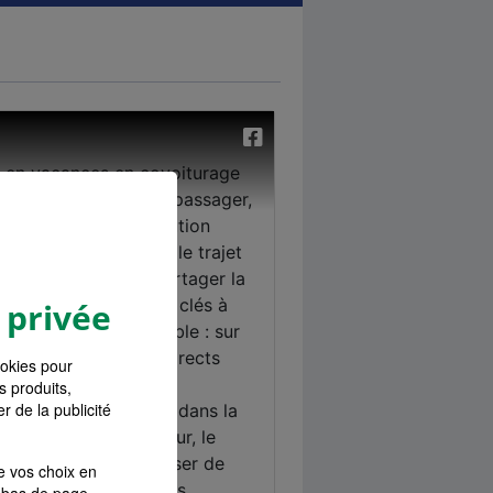
 privée
ookies pour
s produits,
r de la publicité
e vos choix en
bas de page.