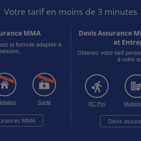
 Chez MBB Assurance, vous disposez d’un large choix d’option
Votre tarif en moins de 3 minutes
s que vous choisissez uniquement. Ainsi vous bénéficier de s
âce à leur démarche d’écoute et d’analyse, nous assureurs s’
ices proposée chez MBB Assurances évolue avec les besoins des
surance MMA
Devis Assurance M
et Entre
sez la formule adaptée à
besoins.
Obtenez votre tarif pers
à votre ac
bitation
Santé
RC Pro
Multiri
surances MMA
Devis assur