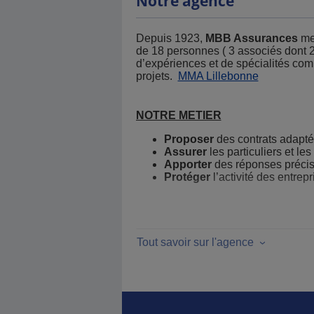
Notre agence
Depuis 1923,
MBB Assurances
met
de 18 personnes ( 3 associés dont 2
d’expériences et de spécialités co
projets.
MMA Lillebonne
NOTRE METIER
Proposer
des contrats adapté
Assurer
les particuliers et le
Apporter
des réponses précise
Protéger
l’activité des entrepr
MBB Assurances en 3 mots "Savoir
Tout savoir sur l'agence
NOS ATOUTS
Savoir Faire
: depuis 1923, 
compétente, dotée d’une expér