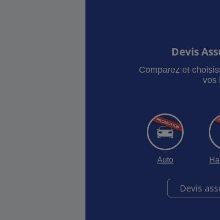
Personnalisation de l’offre
:
coûts et de payer les service
besoins.
Réactivité / Adaptabilité
: Gr
entreprise. La gamme de serv
Devis As
Comparez et choisis
vos 
Auto
Ha
Devis as