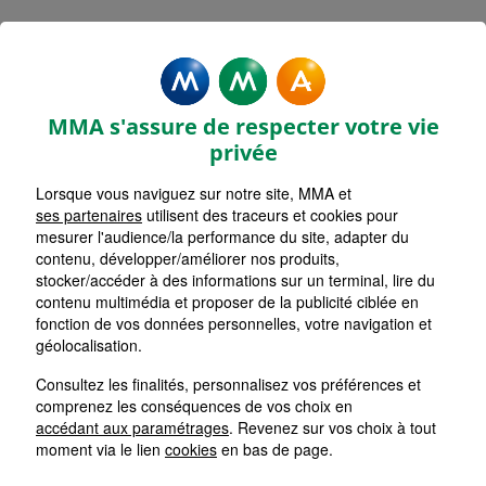
LUNEVILLE
Accueil
Assurance Grand Est
Assurance Meurthe-et-Moselle (54)
LUNEVILLE
MMA s'assure de respecter votre vie
privée
Retour
Lorsque vous naviguez sur notre site, MMA et
Spécialiste des assurances
ses partenaires
utilisent des traceurs et cookies pour
Entreprises&Pros
mesurer l'audience/la performance du site, adapter du
contenu, développer/améliorer nos produits,
stocker/accéder à des informations sur un terminal, lire du
contenu multimédia et proposer de la publicité ciblée en
fonction de vos données personnelles, votre navigation et
géolocalisation.
Consultez les finalités, personnalisez vos préférences et
comprenez les conséquences de vos choix en
MMA LUNEVILLE
accédant aux paramétrages
. Revenez sur vos choix à tout
moment via le lien
cookies
en bas de page.
22/24 RUE DE LA REPUBLIQUE
54305
LUNEVILLE
CEDEX