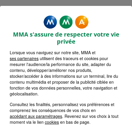
MMA Assurances MARSEILLE D
ESTIENNE D ORVES
MMA s'assure de respecter votre vie
Accueil
Assurance Provence-Alpes-Côte d'Azur
privée
Assurance Bouches-du-Rhône (13)
Lorsque vous naviguez sur notre site, MMA et
ses partenaires
utilisent des traceurs et cookies pour
mesurer l'audience/la performance du site, adapter du
contenu, développer/améliorer nos produits,
stocker/accéder à des informations sur un terminal, lire du
contenu multimédia et proposer de la publicité ciblée en
fonction de vos données personnelles, votre navigation et
géolocalisation.
Consultez les finalités, personnalisez vos préférences et
comprenez les conséquences de vos choix en
accédant aux paramétrages
. Revenez sur vos choix à tout
moment via le lien
cookies
en bas de page.