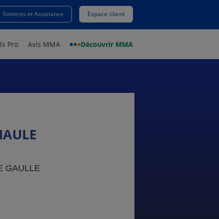
Sinistres et Assistance
Espace client
ls Pro
Avis MMA
Découvrir MMA
MAULE
E GAULLE