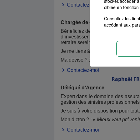
stocker/accéder à 
Contactez-moi
ciblée en fonction
Coralie
CHA
Consultez les fin
Chargée de clientèle Epargne, Retr
accédant aux par
Bénéficiez de mon expertise afin de
d’investissements. Je vous accompag
retraire sereinement.
Je me tiens à votre disposition pour
Ma devise ? : «
Il y aura toujours un
Contactez-moi
Raphaël
FR
Délégué d’Agence
Expert dans le domaine des assuranc
gestion des sinistres professionnels
Je suis à votre disposition pour tout
Mon dicton ? : «
Mieux vaut prévenir
Contactez-moi