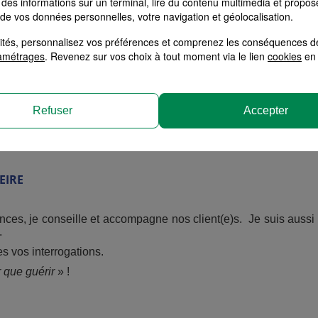
des informations sur un terminal, lire du contenu multimédia et propose
 de vos données personnelles, votre navigation et géolocalisation.
LLET
alités, personnalisez vos préférences et comprenez les conséquences d
aite, Particuliers et Professionnels
amétrages
. Revenez sur vos choix à tout moment via le lien
cookies
en 
 trouver des solutions de placements destinées à répondre à vo
ne afin de définir une stratégie patrimoniale ou tout simplemen
Refuser
Accepter
 répondre à vos questions.
 avenir pour celui qui pense à l’avenir
» !
EIRE
es, je conseille et accompagne nos client(e)s. Je suis aussi vo
.
es vos interrogations.
 que guérir
» !