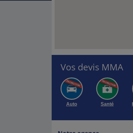
Vos devis MMA
RISE FAIT
RVIR
entreprises.
 MMA labéllisés
Auto
Santé
Découvrir …