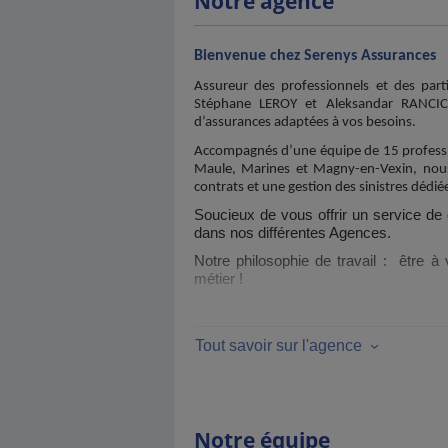
Notre agence
Bienvenue chez Serenys Assurances
A
ssureur des professionnels et des parti
Stéphane LEROY et Aleksandar RANCIC,
d’assurances adaptées à vos besoins.
Accompagnés d’une équipe de 15 profession
Maule, Marines et Magny-en-Vexin, nous
contrats et une gestion des sinistres dédié
Soucieux de vous offrir un service de 
dans nos différentes Agences.
Notre philosophie de travail : être à
métier !
A méditer
:
«
Les hommes ne sont ri
Elbert Hubbard,écrivain, artiste, philosophe am
Tout savoir sur l'agence
Notre équipe