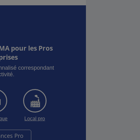
MA pour les Pros
prises
onnalisé correspondant
tivité.
sque
Local pro
ances Pro