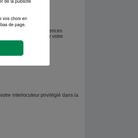
r de la publicité
e vos choix en
bas de page.
s besoins et à vos exigences
t vous aider à préparer votre
tre interlocuteur privilégié dans la