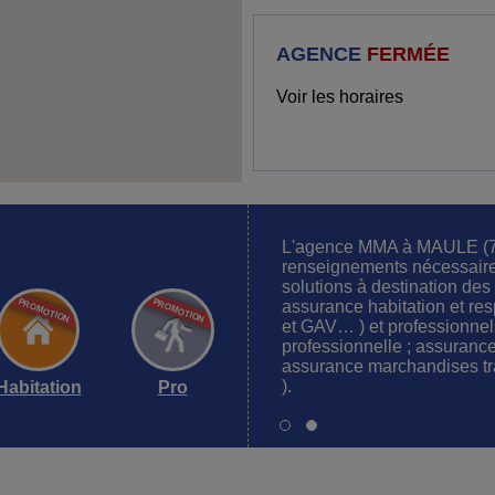
AGENCE
FERMÉE
Voir les horaires
L'agence MMA à MAULE (785
renseignements nécessaire
solutions à destination des 
assurance habitation et resp
et GAV… ) et professionnels
professionnelle ; assurance
assurance marchandises tr
).
Habitation
Pro