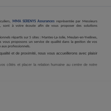
culiers,
MMA SERENYS Assurances
représentée par Messieurs
 sont à votre écoute afin de vous proposer des solutions
nels répartis sur 5 sites : Mantes-La-Jolie, Meulan-en-Yvelines,
 vous proposons un service de qualité dans la gestion de vos
e aux professionnels.
qualité et de proximité, nous vous accueillerons avec plaisir
 vos côtés et placer la relation humaine au centre de notre
ches que lorsqu’ils donnent. Celui qui rend de grands servic
éricain.