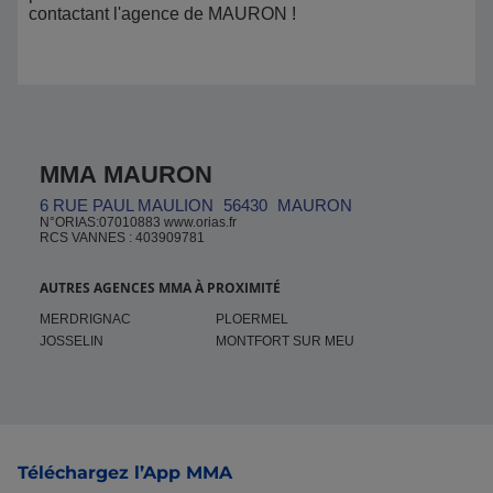
contactant l'agence de MAURON !
MMA MAURON
6 RUE PAUL MAULION
56430
MAURON
N°ORIAS:07010883 www.orias.fr
RCS VANNES : 403909781
AUTRES AGENCES MMA À PROXIMITÉ
MERDRIGNAC
PLOERMEL
JOSSELIN
MONTFORT SUR MEU
Pied de page
Téléchargez l’App MMA