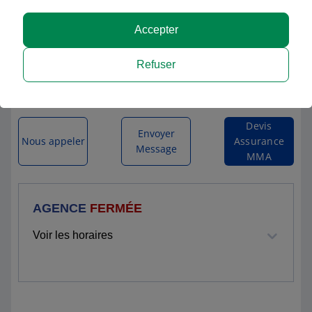
MMA MAURON
Accepter
6 RUE PAUL MAULION
Refuser
56430 MAURON
Itinéraire vers l'agence
Devis
Envoyer
Nous appeler
Assurance
Message
MMA
AGENCE
FERMÉE
Voir les horaires