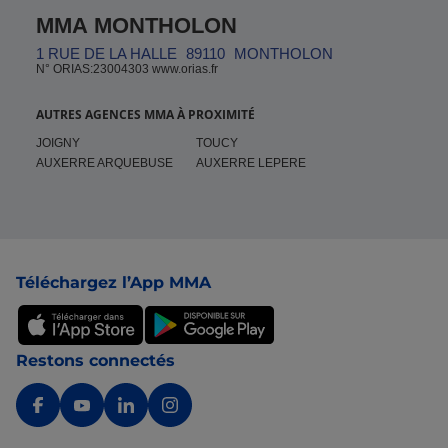
MMA MONTHOLON
1 RUE DE LA HALLE
89110
MONTHOLON
N° ORIAS:23004303 www.orias.fr
AUTRES AGENCES MMA À PROXIMITÉ
JOIGNY
TOUCY
AUXERRE ARQUEBUSE
AUXERRE LEPERE
Pied de page
Téléchargez l’App MMA
Restons connectés