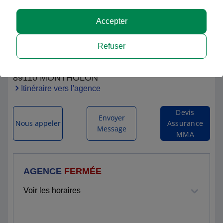
Accepter
MMA MONTHOLON
Refuser
1 RUE DE LA HALLE
89110 MONTHOLON
Itinéraire vers l'agence
Devis
Envoyer
Nous appeler
Assurance
Message
MMA
AGENCE
FERMÉE
Voir les horaires