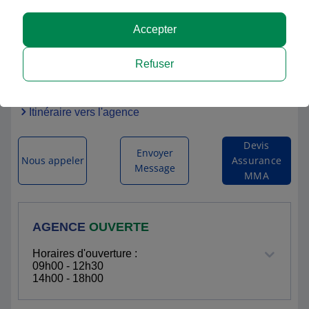
Accepter
MMA MORTAIN BOCAGE
Refuser
5 RUE DU BOURGLOPIN
50140 MORTAIN BOCAGE
Itinéraire vers l'agence
Devis
Envoyer
Nous appeler
Assurance
Message
MMA
AGENCE
OUVERTE
Horaires d'ouverture :
09h00 - 12h30
14h00 - 18h00