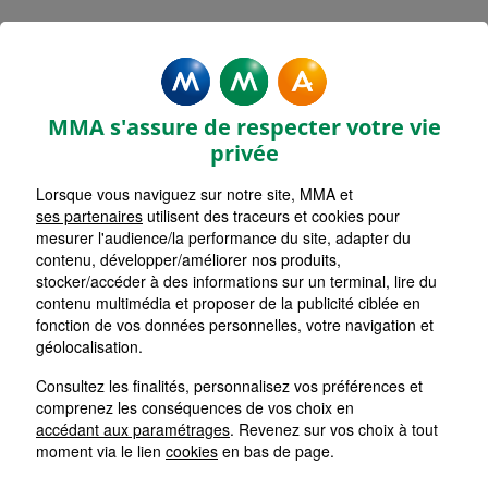
MMA Assurances MOULINS
DOMBASLE
MMA s'assure de respecter votre vie
Accueil
Assurance Auvergne-Rhône-Alpes
privée
Assurance Allier (03)
Assurance Moulins (03000)
Lorsque vous naviguez sur notre site, MMA et
ses partenaires
utilisent des traceurs et cookies pour
mesurer l'audience/la performance du site, adapter du
contenu, développer/améliorer nos produits,
stocker/accéder à des informations sur un terminal, lire du
contenu multimédia et proposer de la publicité ciblée en
fonction de vos données personnelles, votre navigation et
géolocalisation.
Consultez les finalités, personnalisez vos préférences et
comprenez les conséquences de vos choix en
accédant aux paramétrages
. Revenez sur vos choix à tout
moment via le lien
cookies
en bas de page.