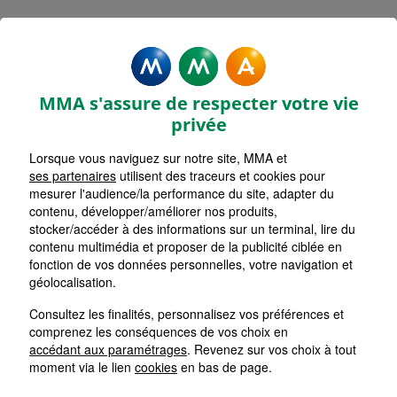
MMA Assurances NANTES
PABLO PICASSO
MMA s'assure de respecter votre vie
Accueil
Assurance Pays de la Loire
privée
Assurance Loire-Atlantique (44)
Assurance Nantes (44000)
Lorsque vous naviguez sur notre site, MMA et
ses partenaires
utilisent des traceurs et cookies pour
mesurer l'audience/la performance du site, adapter du
contenu, développer/améliorer nos produits,
stocker/accéder à des informations sur un terminal, lire du
contenu multimédia et proposer de la publicité ciblée en
fonction de vos données personnelles, votre navigation et
géolocalisation.
Consultez les finalités, personnalisez vos préférences et
comprenez les conséquences de vos choix en
accédant aux paramétrages
. Revenez sur vos choix à tout
moment via le lien
cookies
en bas de page.