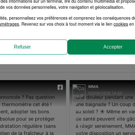
des informations sur un terminal, lire du contenu multimédia et propose
 de vos données personnelles, votre navigation et géolocalisation.
bitation
Santé
RC Pro
Multiri
alités, personnalisez vos préférences et comprenez les conséquences d
amétrages
. Revenez sur vos choix à tout moment via le lien
cookies
en 
surances MMA
Devis assur
Refuser
Accepter