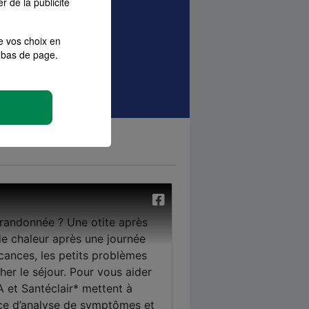
r de la publicité
sque
Local pro
e vos choix en
bas de page.
ances Pro