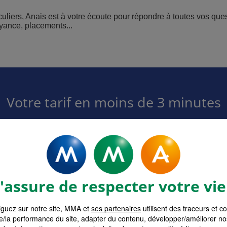
culiers, Anais est à votre écoute pour répondre à toutes vos qu
oyance, placements...
Votre tarif en moins de 3 minutes
surance MMA
Devis Assurance M
et Entre
sez la formule adaptée à
besoins.
Obtenez votre tarif pers
à votre ac
assure de respecter votre vie
guez sur notre site, MMA et
ses partenaires
utilisent des traceurs et c
e/la performance du site, adapter du contenu, développer/améliorer no