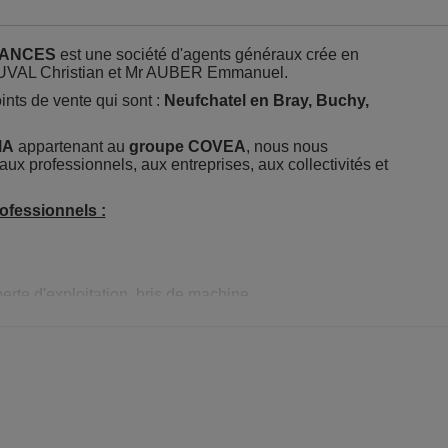
RANCES
est une société d'agents généraux crée en
 DUVAL Christian et Mr AUBER Emmanuel.
ints de vente qui sont :
Neufchatel en Bray, Buchy,
MA
appartenant au
groupe COVEA
, nous nous
 aux professionnels, aux entreprises, aux collectivités et
ofessionnels :
perte d'exploitation, bris de machine...
, fiscal et social
nnel par la mise en place de la complémentaire santé collective 
s :