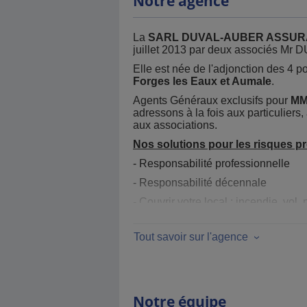
Notre agence
La
SARL DUVAL-AUBER ASSU
juillet 2013 par deux associés Mr
Elle est née de l'adjonction des 4 po
Forges les Eaux et Aumale
.
Agents Généraux exclusifs pour
M
adressons à la fois aux particuliers,
aux associations.
Nos solutions pour les risques pr
- Responsabilité professionnelle
- Responsabilité décennale
- Couvrir votre local : incendie, vol, 
- Protection juridique professionnelle
Tout savoir sur l'agence
- Couvrir l'ensemble de votre perso
obligatoire.
- Dommage ouvrage
Nos solutions pour les particulier
Notre équipe