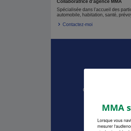
Collaboratrice d'agence MMA
Spécialisée dans l'accueil des parti
automobile, habitation, santé, prév
Contactez-moi
Devis As
Comparez et choisis
vos 
MMA s'
Lorsque vous navi
mesurer l'audienc