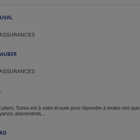
in de garantir au mieux vos biens, vos proches et vos investiss
re santé, Protection juridique, Indemnités journalières, Décès I
UVAL
ultiples solutions d'Epargne et de Retraite.
r/
ER ASSURANCES
AUBER
ER ASSURANCES
A
iculiers, Sonia est à votre écoute pour répondre à toutes vos qu
oyance, placements...
RD