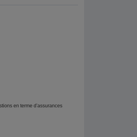
ements au travers des contrats:
nvalidité, ...
estions en terme d'assurances