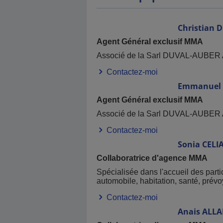
Nous vous apportons les conseils af
Automobile, Habitation, Complémentai
Christian
D
Nous vous proposons également de m
Agent Général exclusif MMA
http://www.duval-auber-assurances.f
Associé de la Sarl DUVAL-AUB
Contactez-moi
Emmanuel
Agent Général exclusif MMA
Associé de la Sarl DUVAL-AUB
Contactez-moi
Sonia
CELI
Collaboratrice d'agence MMA
Spécialisée dans l'accueil des part
automobile, habitation, santé, prév
Contactez-moi
Anais
ALLA