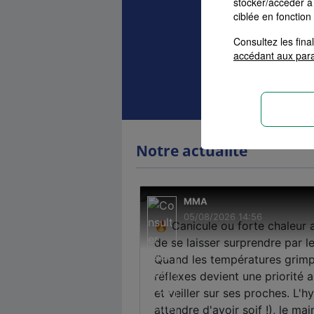
stocker/accéder à 
ciblée en fonction
Auto
Ha
Consultez les fin
accédant aux par
Devis as
Notre actualité