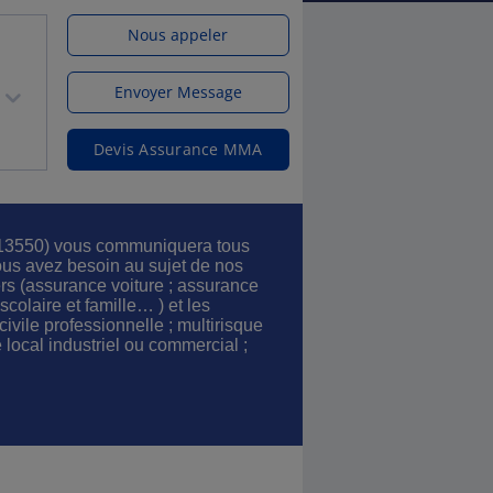
Nous appeler
Envoyer Message
Devis Assurance MMA
3550) vous communiquera tous
us avez besoin au sujet de nos
ers (assurance voiture ; assurance
colaire et famille… ) et les
civile professionnelle ; multirisque
 local industriel ou commercial ;