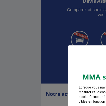
Devis As
Comparez et choisis
vos 
Auto
Ha
Devis as
MMA s'
Lorsque vous navi
mesurer l'audienc
Notre actualité
stocker/accéder à 
ciblée en fonction