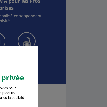
MA pour les Pros
prises
onnalisé correspondant
tivité.
sque
Local pro
ances Pro
 privée
ookies pour
s produits,
r de la publicité