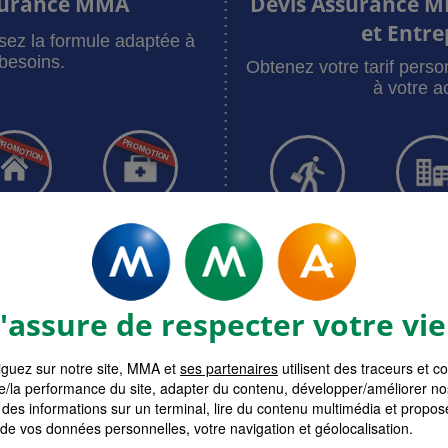
surance MMA
Devis Assurance M
et Entre
sez la formule adaptée à
besoins.
Obtenez votre tarif pers
à votre ac
bitation
Santé
RC Pro
Multiri
surances MMA
Devis assur
assure de respecter votre vie
guez sur notre site, MMA et
ses partenaires
utilisent des traceurs et c
e/la performance du site, adapter du contenu, développer/améliorer no
des informations sur un terminal, lire du contenu multimédia et propose
 de vos données personnelles, votre navigation et géolocalisation.