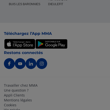
BUIS LES BARONNIES
DIEULEFIT
Pied de page
Téléchargez l’App MMA
Restons connectés
Travailler chez MMA
Une question ?
Appli Clients
Mentions légales
Cookies
Vie privée