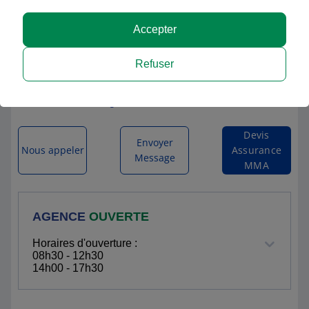
Accepter
MMA OLIVIER MAZIOUX NYONS
Refuser
2 DRAYE DE MEYNE
26110 NYONS
Itinéraire vers l'agence
Devis
Envoyer
Nous appeler
Assurance
Message
MMA
AGENCE
OUVERTE
Horaires d'ouverture :
08h30 - 12h30
14h00 - 17h30