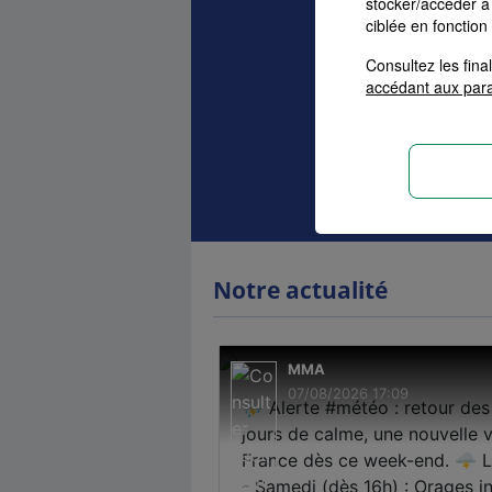
stocker/accéder à 
ciblée en fonction
Consultez les fin
accédant aux par
Auto
Ha
Devis as
Notre actualité