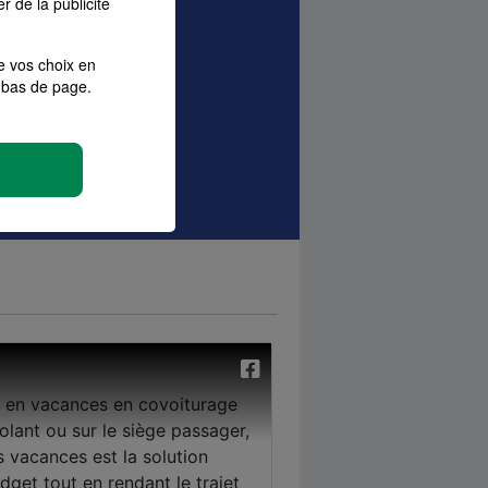
r de la publicité
e vos choix en
bas de page.
sque
Local pro
ances Pro