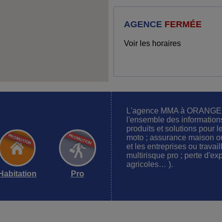
AGENCE
FERMÉE
Voir les horaires
L'agence MMA à ORANGE (
l'ensemble des information
produits et solutions pour l
moto ; assurance maison o
et les entreprises ou trava
multirisque pro ; perte d'e
agricoles… ).
Habitation
Pro