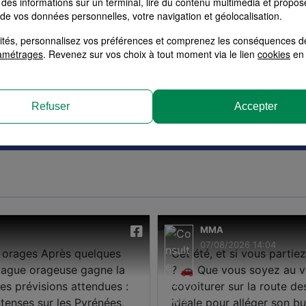
des informations sur un terminal, lire du contenu multimédia et propose
 de vos données personnelles, votre navigation et géolocalisation.
alités, personnalisez vos préférences et comprenez les conséquences d
amétrages
. Revenez sur vos choix à tout moment via le lien
cookies
en 
bitation
Santé
RC Pro
Multiri
surances MMA
Devis assur
Refuser
Accepter