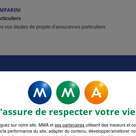
MPARINI
ticuliers
tes vos études de projets d'assurances particuliers
Votre tarif en moins de 3 minutes
surance MMA
Devis Assurance M
et Entre
sez la formule adaptée à
assure de respecter votre vie
besoins.
Obtenez votre tarif pers
à votre ac
guez sur notre site, MMA et
ses partenaires
utilisent des traceurs et c
e/la performance du site, adapter du contenu, développer/améliorer no