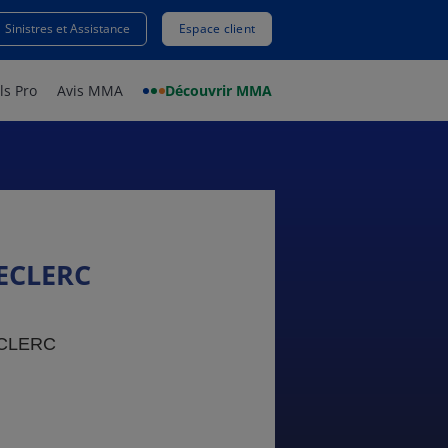
Sinistres et Assistance
Espace client
ls Pro
Avis MMA
Découvrir MMA
ECLERC
ECLERC