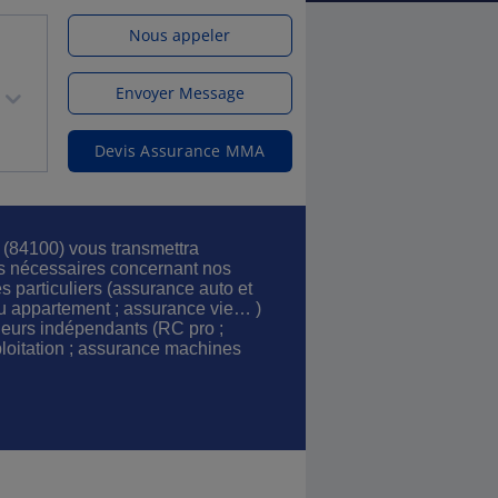
Nous appeler
Envoyer Message
Devis Assurance MMA
84100) vous transmettra
s nécessaires concernant nos
es particuliers (assurance auto et
u appartement ; assurance vie… )
illeurs indépendants (RC pro ;
xploitation ; assurance machines