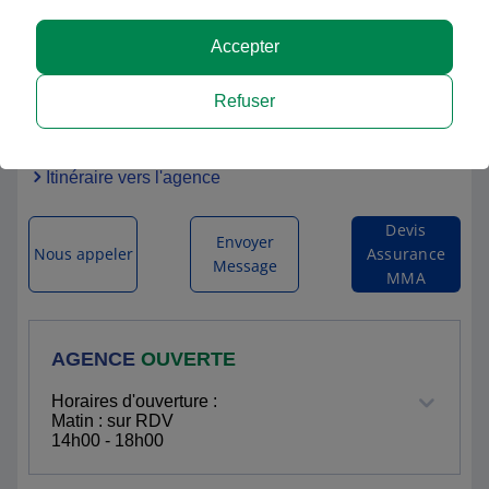
Accepter
MMA à PERROS GUIREC.
Refuser
13/15 RUE DES SEPT ILES
22700 PERROS GUIREC
Itinéraire vers l'agence
Devis
Envoyer
Nous appeler
Assurance
Message
MMA
AGENCE
OUVERTE
Horaires d'ouverture :
Matin : sur RDV
14h00 - 18h00