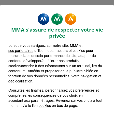
MMA Assurances PERROS
GUIREC
MMA s'assure de respecter votre vie
Accueil
Assurance Bretagne
Assurance Côtes-d'Armor (22)
privée
Lorsque vous naviguez sur notre site, MMA et
ses partenaires
utilisent des traceurs et cookies pour
mesurer l'audience/la performance du site, adapter du
contenu, développer/améliorer nos produits,
stocker/accéder à des informations sur un terminal, lire du
contenu multimédia et proposer de la publicité ciblée en
fonction de vos données personnelles, votre navigation et
géolocalisation.
Consultez les finalités, personnalisez vos préférences et
comprenez les conséquences de vos choix en
accédant aux paramétrages
. Revenez sur vos choix à tout
moment via le lien
cookies
en bas de page.