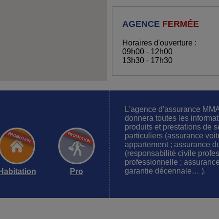
AGENCE
FERMÉE
Horaires d'ouverture :
09h00 - 12h00
13h30 - 17h30
L'agence d'assurance MMA
donnera toutes les informa
produits et prestations de s
particuliers (assurance voi
appartement ; assurance de
(responsabilité civile profe
professionnelle ; assurance
garantie décennale… ).
Habitation
Pro