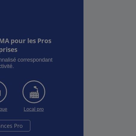
MA pour les Pros
prises
onnalisé correspondant
tivité.
sque
Local pro
ances Pro