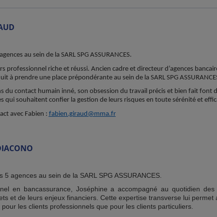
AUD
5 agences au sein de la SARL SPG ASSURANCES.
 professionnel riche et réussi. Ancien cadre et directeur d’agences bancaire
duit à prendre une place prépondérante au sein de la SARL SPG ASSURANCE
s du contact humain inné, son obsession du travail précis et bien fait font d
s qui souhaitent confier la gestion de leurs risques en toute sérénité et effic
act avec Fabien :
fabien.giraud@mma.fr
DIACONO
 nos 5 agences au sein de la SARL SPG ASSURANCES.
onnel en bancassurance, Joséphine a accompagné au quotidien des e
jets et de leurs enjeux financiers. Cette expertise transverse lui permet
pour les clients professionnels que pour les clients particuliers.