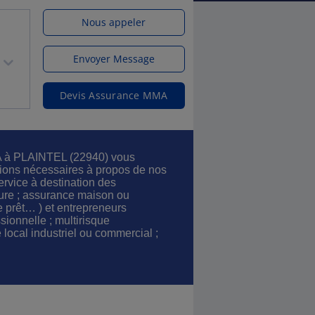
Nous appeler
Envoyer Message
Devis Assurance MMA
 à PLAINTEL (22940) vous
tions nécessaires à propos de nos
ervice à destination des
ture ; assurance maison ou
 prêt… ) et entrepreneurs
ssionnelle ; multirisque
 local industriel ou commercial ;