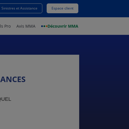
Sinistres et Assistance
Espace client
ls Pro
Avis MMA
Découvrir MMA
RANCES
QUEL