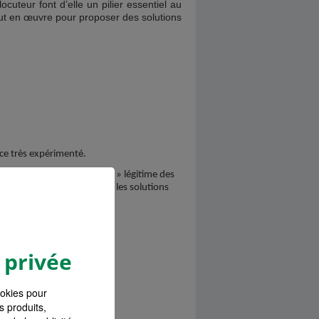
uteur font d’elle un pilier essentiel au
tout en œuvre pour proposer des solutions
ce très expérimenté.
l’interlocuteur « assurance » légitime des
 afin de leur apporter toutes les solutions
 privée
ookies pour
s produits,