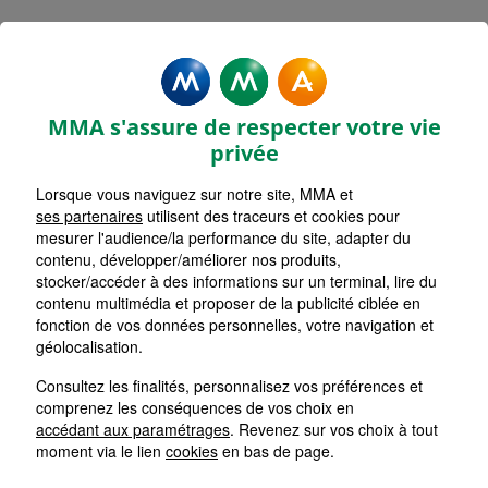
MMA Assurances PORTO
VECCHIO
MMA s'assure de respecter votre vie
Accueil
Assurance Corse
Assurance Corse-du-Sud (2A)
privée
Lorsque vous naviguez sur notre site, MMA et
ses partenaires
utilisent des traceurs et cookies pour
mesurer l'audience/la performance du site, adapter du
contenu, développer/améliorer nos produits,
stocker/accéder à des informations sur un terminal, lire du
contenu multimédia et proposer de la publicité ciblée en
fonction de vos données personnelles, votre navigation et
géolocalisation.
Consultez les finalités, personnalisez vos préférences et
comprenez les conséquences de vos choix en
accédant aux paramétrages
. Revenez sur vos choix à tout
moment via le lien
cookies
en bas de page.