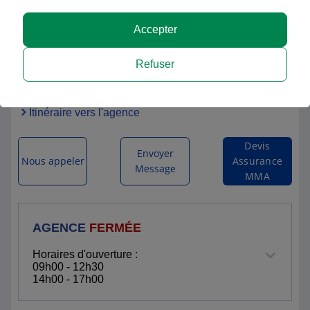
Accepter
Eric LECCIA
Refuser
LES 4 CHEMINS
20137 PORTO VECCHIO
Itinéraire vers l'agence
Devis
Envoyer
Nous appeler
Assurance
Message
MMA
AGENCE
FERMÉE
Horaires d'ouverture :
09h00 - 12h30
14h00 - 17h00