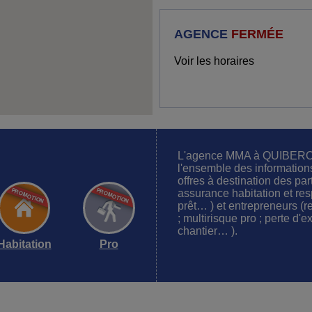
AGENCE
FERMÉE
Voir les horaires
L'agence MMA à QUIBERON
l'ensemble des information
offres à destination des par
assurance habitation et res
prêt… ) et entrepreneurs (re
; multirisque pro ; perte d'
chantier… ).
Habitation
Pro