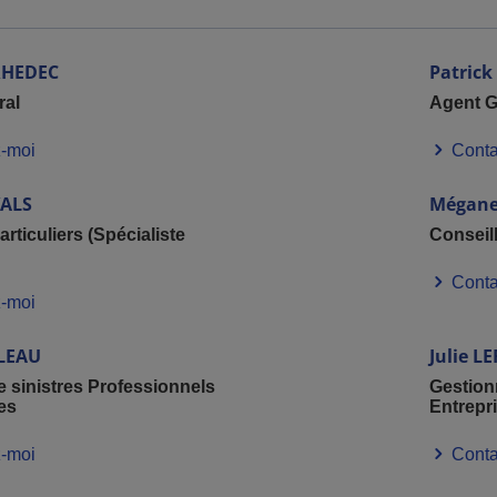
HEDEC
Patrick
ral
Agent G
-moi
Conta
VALS
Mégan
articuliers (Spécialiste
Conseill
Conta
-moi
LEAU
Julie
LE
e sinistres Professionnels
Gestion
es
Entrepr
-moi
Conta