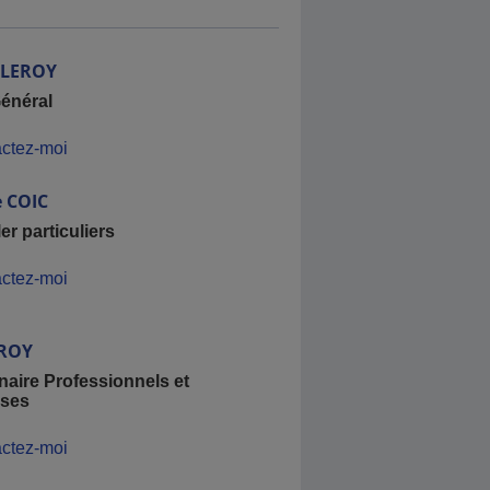
LEROY
énéral
ctez-moi
e
COIC
er particuliers
ctez-moi
ROY
naire Professionnels et
ises
ctez-moi