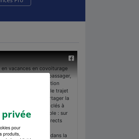
ances Pro
 privée
ookies pour
s produits,