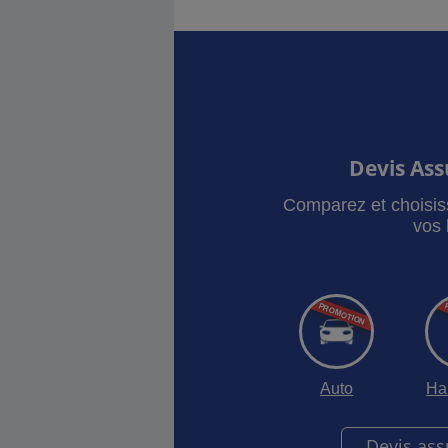
Devis As
Comparez et choisis
vos 
Auto
Ha
Devis as