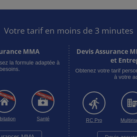
Votre tarif en moins de 3 minutes
surance MMA
Devis Assurance M
et Entre
sez la formule adaptée à
besoins.
Obtenez votre tarif pers
à votre ac
bitation
Santé
RC Pro
Multiri
surances MMA