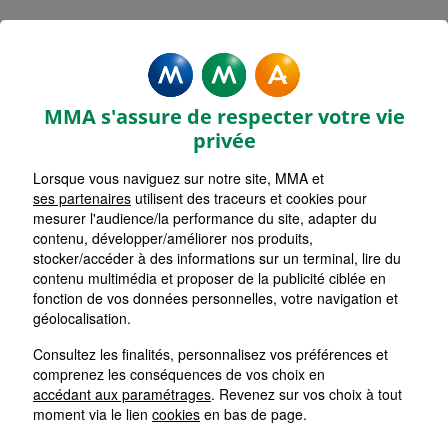
MMA Assurances REVEL
FORUM
MMA s'assure de respecter votre vie
Accueil
Assurance Occitanie
Assurance Haute-Garonne (31)
privée
Assurance Revel (31250)
Lorsque vous naviguez sur notre site, MMA et
ses partenaires
utilisent des traceurs et cookies pour
mesurer l'audience/la performance du site, adapter du
contenu, développer/améliorer nos produits,
stocker/accéder à des informations sur un terminal, lire du
contenu multimédia et proposer de la publicité ciblée en
fonction de vos données personnelles, votre navigation et
géolocalisation.
Consultez les finalités, personnalisez vos préférences et
comprenez les conséquences de vos choix en
accédant aux paramétrages
. Revenez sur vos choix à tout
moment via le lien
cookies
en bas de page.