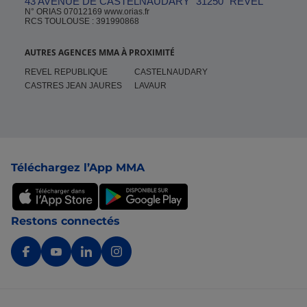
43 AVENUE DE CASTELNAUDARY
31250
REVEL
N° ORIAS 07012169 www.orias.fr
RCS TOULOUSE : 391990868
AUTRES AGENCES MMA À PROXIMITÉ
REVEL REPUBLIQUE
CASTELNAUDARY
CASTRES JEAN JAURES
LAVAUR
Pied de page
Téléchargez l’App MMA
Restons connectés