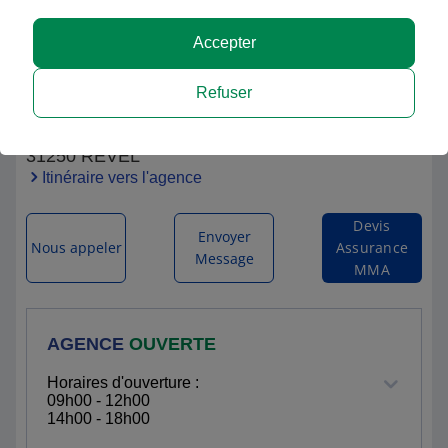
Accepter
MMA REVEL FORUM
Refuser
43 AVENUE DE CASTELNAUDARY
31250 REVEL
Itinéraire vers l'agence
Devis
Envoyer
Nous appeler
Assurance
Message
MMA
AGENCE
OUVERTE
Horaires d'ouverture :
09h00 - 12h00
14h00 - 18h00