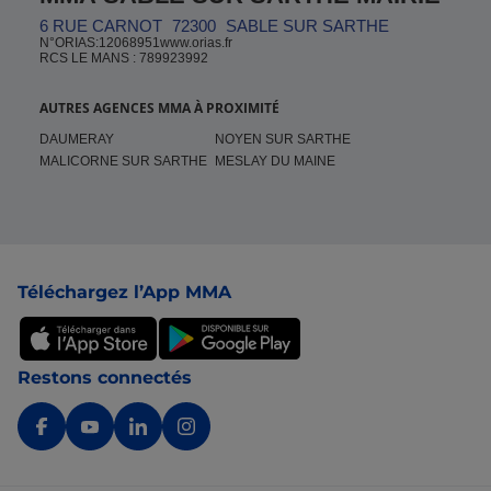
6 RUE CARNOT
72300
SABLE SUR SARTHE
N°ORIAS:12068951www.orias.fr
RCS LE MANS : 789923992
AUTRES AGENCES MMA À PROXIMITÉ
DAUMERAY
NOYEN SUR SARTHE
MALICORNE SUR SARTHE
MESLAY DU MAINE
Pied de page
Téléchargez l’App MMA
Restons connectés