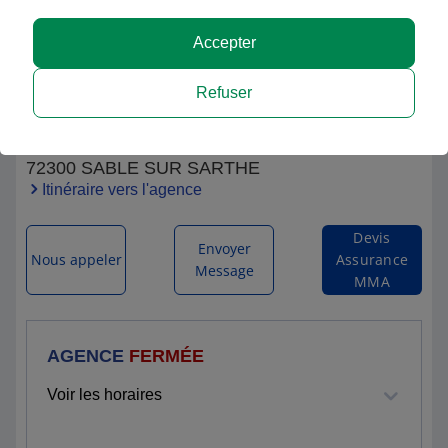
Accepter
MMA SABLE SUR SARTHE STEPHANIE
Refuser
VETTIER
6 RUE CARNOT
72300 SABLE SUR SARTHE
Itinéraire vers l'agence
Devis
Envoyer
Nous appeler
Assurance
Message
MMA
AGENCE
FERMÉE
Voir les horaires