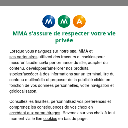
MMA Assurances SABLE SUR
SARTHE MAIRIE
MMA s'assure de respecter votre vie
Accueil
Assurance Pays de la Loire
Assurance Sarthe (72)
privée
Lorsque vous naviguez sur notre site, MMA et
ses partenaires
utilisent des traceurs et cookies pour
mesurer l'audience/la performance du site, adapter du
contenu, développer/améliorer nos produits,
stocker/accéder à des informations sur un terminal, lire du
contenu multimédia et proposer de la publicité ciblée en
fonction de vos données personnelles, votre navigation et
géolocalisation.
Consultez les finalités, personnalisez vos préférences et
comprenez les conséquences de vos choix en
accédant aux paramétrages
. Revenez sur vos choix à tout
moment via le lien
cookies
en bas de page.