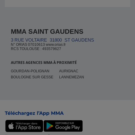
MMA SAINT GAUDENS
3 RUE VOLTAIRE
31800
ST GAUDENS
N° ORIAS 07010613 www.orias.fr
RCS TOULOUSE : 493579627
AUTRES AGENCES MMA À PROXIMITÉ
GOURDAN-POLIGNAN
AURIGNAC
BOULOGNE SUR GESSE
LANNEMEZAN
Pied de page
Téléchargez l’App MMA