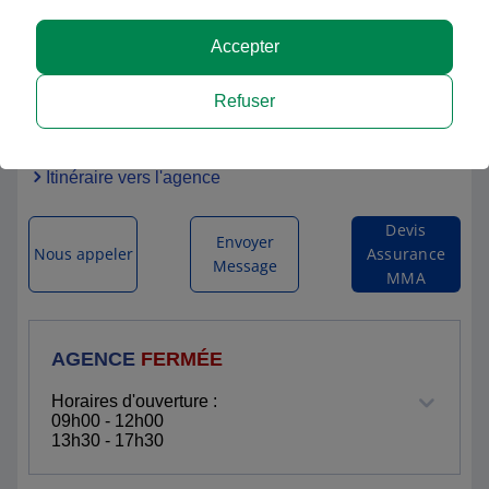
Accepter
MMA SAINT GAUDENS
Refuser
3 RUE VOLTAIRE
31800 ST GAUDENS
Itinéraire vers l'agence
Devis
Envoyer
Nous appeler
Assurance
Message
MMA
AGENCE
FERMÉE
Horaires d'ouverture :
09h00 - 12h00
13h30 - 17h30