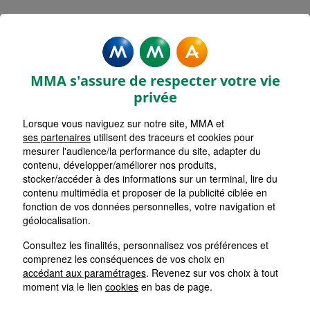
MMA Assurances SAINT JEAN
BREVELAY
MMA s'assure de respecter votre vie
Accueil
Assurance Bretagne
Assurance Morbihan (56)
privée
Lorsque vous naviguez sur notre site, MMA et
ASSURANCES Christophe PIGEON
ses partenaires
utilisent des traceurs et cookies pour
mesurer l'audience/la performance du site, adapter du
contenu, développer/améliorer nos produits,
2 RUE SAINT ARMEL
stocker/accéder à des informations sur un terminal, lire du
56660 ST JEAN BREVELAY
contenu multimédia et proposer de la publicité ciblée en
Itinéraire vers l'agence
fonction de vos données personnelles, votre navigation et
géolocalisation.
Devis
Envoyer
Nous appeler
Assurance
Consultez les finalités, personnalisez vos préférences et
Message
comprenez les conséquences de vos choix en
MMA
accédant aux paramétrages
. Revenez sur vos choix à tout
moment via le lien
cookies
en bas de page.