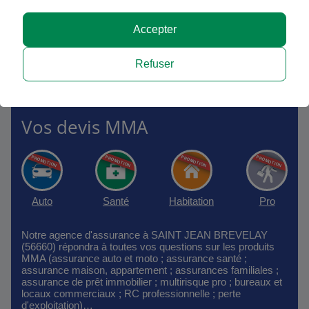
AGENCE
FERMÉE
Voir les horaires
Accepter
Refuser
Vos devis MMA
Auto
Santé
Habitation
Pro
Notre agence d'assurance à SAINT JEAN BREVELAY
(56660) répondra à toutes vos questions sur les produits
MMA (assurance auto et moto ; assurance santé ;
assurance maison, appartement ; assurances familiales ;
assurance de prêt immobilier ; multirisque pro ; bureaux et
locaux commerciaux ; RC professionnelle ; perte
d'exploitation)…