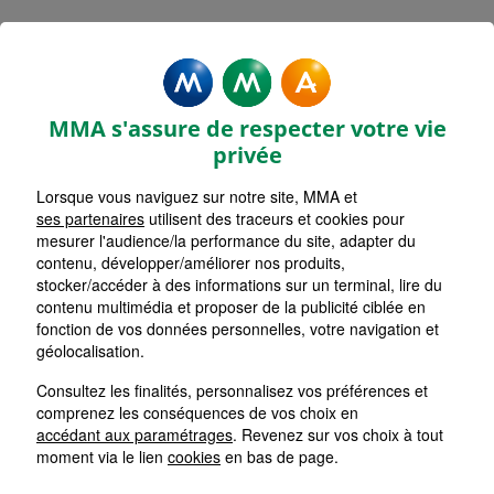
MMA Assurances SAINT YRIEIX
LA PERCHE
MMA s'assure de respecter votre vie
Accueil
Assurance Nouvelle-Aquitaine
privée
Assurance Haute-Vienne (87)
Lorsque vous naviguez sur notre site, MMA et
ses partenaires
utilisent des traceurs et cookies pour
mesurer l'audience/la performance du site, adapter du
contenu, développer/améliorer nos produits,
stocker/accéder à des informations sur un terminal, lire du
contenu multimédia et proposer de la publicité ciblée en
fonction de vos données personnelles, votre navigation et
géolocalisation.
Consultez les finalités, personnalisez vos préférences et
comprenez les conséquences de vos choix en
accédant aux paramétrages
. Revenez sur vos choix à tout
moment via le lien
cookies
en bas de page.