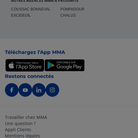
AUTRES AGENCES MMA À PROXIMITÉ
COUSSAC BONNEVAL
POMPADOUR
EXCIDEUIL
CHALUS
Pied de page
Téléchargez l’App MMA
Restons connectés
Travailler chez MMA
Une question ?
Appli Clients
Mentions légales