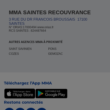
MMA SAINTES RECOUVRANCE
3 RUE DU DR FRANCOIS BROUSSAIS
17100
SAINTES
N° ORIAS:17000494 www.orias.fr
RCS SAINTES : 824487664
AUTRES AGENCES MMA À PROXIMITÉ
SAINT SAVINIEN
PONS
COZES
GEMOZAC
Pied de page
Téléchargez l’App MMA
Restons connectés