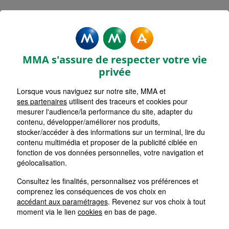
MMA Assurances SAINTES
RECOUVRANCE
MMA s'assure de respecter votre vie
Accueil
Assurance Nouvelle-Aquitaine
privée
Assurance Charente-Maritime (17)
Lorsque vous naviguez sur notre site, MMA et
ses partenaires
utilisent des traceurs et cookies pour
mesurer l'audience/la performance du site, adapter du
contenu, développer/améliorer nos produits,
stocker/accéder à des informations sur un terminal, lire du
contenu multimédia et proposer de la publicité ciblée en
fonction de vos données personnelles, votre navigation et
géolocalisation.
Consultez les finalités, personnalisez vos préférences et
comprenez les conséquences de vos choix en
accédant aux paramétrages
. Revenez sur vos choix à tout
moment via le lien
cookies
en bas de page.