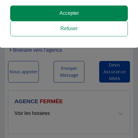
Accepter
MMA SAVIGNE L'EVEQUE
Refuser
ZAC DE L'EPINE
72460 SAVIGNE L EVEQUE
Itinéraire vers l'agence
Devis
Envoyer
Nous appeler
Assurance
Message
MMA
AGENCE
FERMÉE
Voir les horaires