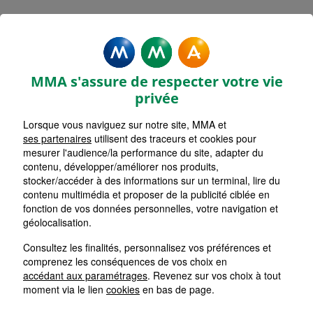
MMA Assurances SAVIGNE
L'EVEQUE
MMA s'assure de respecter votre vie
Accueil
Assurance Pays de la Loire
Assurance Sarthe (72)
privée
Lorsque vous naviguez sur notre site, MMA et
ses partenaires
utilisent des traceurs et cookies pour
mesurer l'audience/la performance du site, adapter du
contenu, développer/améliorer nos produits,
stocker/accéder à des informations sur un terminal, lire du
contenu multimédia et proposer de la publicité ciblée en
fonction de vos données personnelles, votre navigation et
géolocalisation.
Consultez les finalités, personnalisez vos préférences et
comprenez les conséquences de vos choix en
accédant aux paramétrages
. Revenez sur vos choix à tout
moment via le lien
cookies
en bas de page.