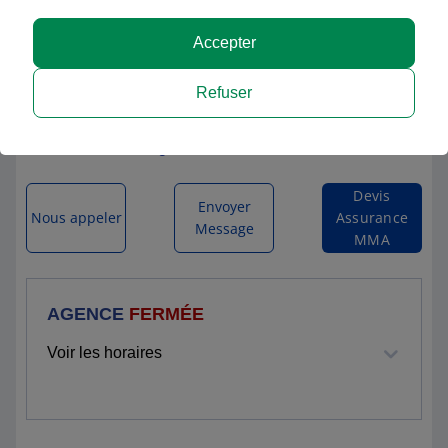
Accepter
MMA SENAS
Refuser
32 BIS AVENUE ANDRE AUNE
13560 SENAS
Itinéraire vers l'agence
Devis
Envoyer
Nous appeler
Assurance
Message
MMA
AGENCE
FERMÉE
Voir les horaires