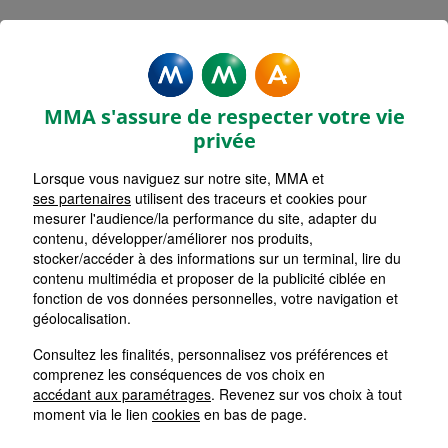
MMA Assurances SENAS
Accueil
Assurance Provence-Alpes-Côte d'Azur
Assurance Vaucluse (84)
MMA s'assure de respecter votre vie
privée
Lorsque vous naviguez sur notre site, MMA et
ses partenaires
utilisent des traceurs et cookies pour
mesurer l'audience/la performance du site, adapter du
contenu, développer/améliorer nos produits,
stocker/accéder à des informations sur un terminal, lire du
contenu multimédia et proposer de la publicité ciblée en
fonction de vos données personnelles, votre navigation et
géolocalisation.
Consultez les finalités, personnalisez vos préférences et
comprenez les conséquences de vos choix en
accédant aux paramétrages
. Revenez sur vos choix à tout
moment via le lien
cookies
en bas de page.