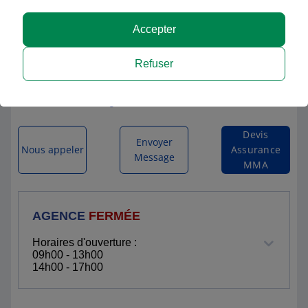
Accepter
MMA ST ESTEVE
Refuser
4 RUE DU COLONEL ARNAUD BELTRAME
66240 ST ESTEVE
Itinéraire vers l'agence
Devis
Envoyer
Nous appeler
Assurance
Message
MMA
AGENCE
FERMÉE
Horaires d'ouverture :
09h00 - 13h00
14h00 - 17h00