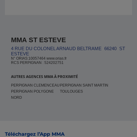
MMA ST ESTEVE
4 RUE DU COLONEL ARNAUD BELTRAME
66240
ST
ESTEVE
N° ORIAS:10057464 www.orias.fr
RCS PERPIGNAN : 524202751
AUTRES AGENCES MMA À PROXIMITÉ
PERPIGNAN CLEMENCEAU
PERPIGNAN SAINT MARTIN
PERPIGNAN POLYGONE
TOULOUGES
NORD
Pied de page
Téléchargez l’App MMA