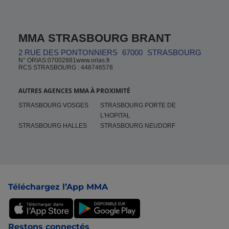
MMA STRASBOURG BRANT
2 RUE DES PONTONNIERS
67000
STRASBOURG
N° ORIAS:07002881www.orias.fr
RCS STRASBOURG : 448746578
AUTRES AGENCES MMA À PROXIMITÉ
STRASBOURG VOSGES
STRASBOURG PORTE DE
L'HOPITAL
STRASBOURG HALLES
STRASBOURG NEUDORF
Pied de page
Téléchargez l’App MMA
Restons connectés