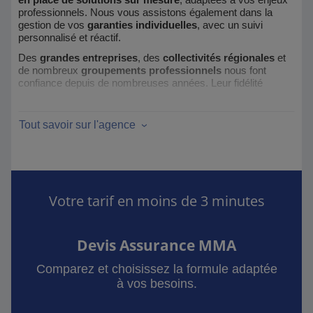
en place de solutions sur mesure
, adaptées à vos enjeux
professionnels. Nous vous assistons également dans la
gestion de vos
garanties individuelles
, avec un suivi
personnalisé et réactif.
Des
grandes entreprises
, des
collectivités régionales
et
de nombreux
groupements professionnels
nous font
confiance depuis de nombreuses années. Leur fidélité
témoigne de notre engagement et de notre expertise : c’est
cela, le
Savoir Assuré
MMA INOVENCE.
Tout savoir sur l'agence
Votre tarif en moins de 3 minutes
Devis Assurance MMA
Comparez et choisissez la formule adaptée
à vos besoins.