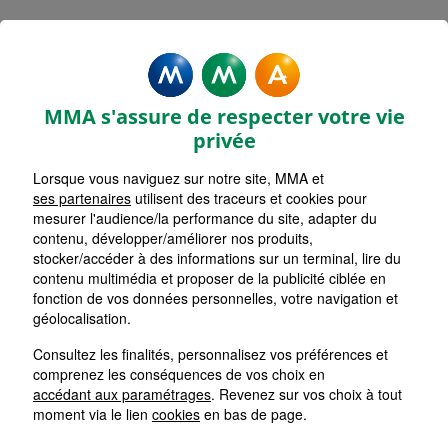
MMA Assurances
STRASBOURG BRANT
MMA s'assure de respecter votre vie
Accueil
Assurance Grand Est
Assurance Bas-Rhin (67)
privée
Assurance Strasbourg (67000)
Lorsque vous naviguez sur notre site, MMA et
ses partenaires
utilisent des traceurs et cookies pour
mesurer l'audience/la performance du site, adapter du
contenu, développer/améliorer nos produits,
stocker/accéder à des informations sur un terminal, lire du
contenu multimédia et proposer de la publicité ciblée en
fonction de vos données personnelles, votre navigation et
géolocalisation.
Consultez les finalités, personnalisez vos préférences et
comprenez les conséquences de vos choix en
accédant aux paramétrages
. Revenez sur vos choix à tout
moment via le lien
cookies
en bas de page.