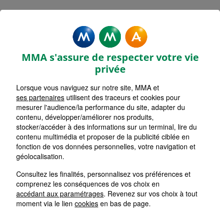
TARBES ARSENAL
Accueil
Assurance Occitanie
Assurance Hautes-Pyrénées (65)
Assurance Tarbes (65000)
MMA s'assure de respecter votre vie
TARBES ARSENAL
privée
Retour
Lorsque vous naviguez sur notre site, MMA et
ses partenaires
utilisent des traceurs et cookies pour
Notre spécialité
mesurer l'audience/la performance du site, adapter du
contenu, développer/améliorer nos produits,
stocker/accéder à des informations sur un terminal, lire du
contenu multimédia et proposer de la publicité ciblée en
Vous cherchez une assurance adaptée à vos besoins ?
fonction de vos données personnelles, votre navigation et
- Vous souhaitez comparer les tarifs pour votre
géolocalisation.
assurance auto, habitation, mutuelle ou tout autre
contrat ?
Consultez les finalités, personnalisez vos préférences et
comprenez les conséquences de vos choix en
- Vous recherchez une protection d'assurance
spécifique ?
accédant aux paramétrages
. Revenez sur vos choix à tout
moment via le lien
cookies
en bas de page.
- Vous avez un litige et avez besoin de conseils ?