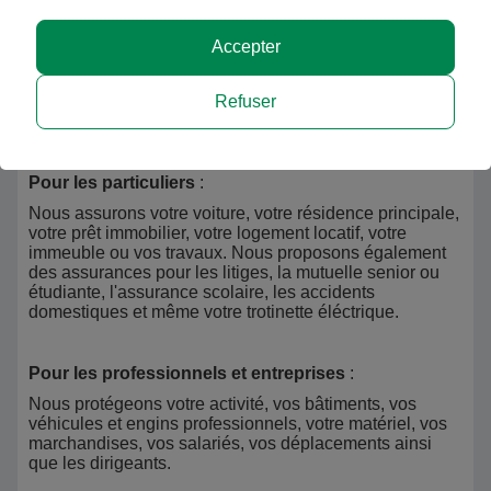
Que vous soyez professionnel, salarié, indépendant,
Accepter
senior, étudiant, membre d'une assiociation, d'une
collectivité ou d'une entreprise, nous avons des
solutions adaptées à chaque profil.
Refuser
Nos offres d'assurance
:
Pour les particuliers
:
Nous assurons votre voiture, votre résidence principale,
votre prêt immobilier, votre logement locatif, votre
immeuble ou vos travaux. Nous proposons également
des assurances pour les litiges, la mutuelle senior ou
étudiante, l'assurance scolaire, les accidents
domestiques et même votre trotinette éléctrique.
Pour les professionnels et entreprises
:
Nous protégeons votre activité, vos bâtiments, vos
véhicules et engins professionnels, votre matériel, vos
marchandises, vos salariés, vos déplacements ainsi
que les dirigeants.