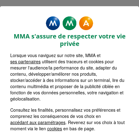
MMA Assurances TOULON
PONT DU LAS
MMA s'assure de respecter votre vie
Accueil
Assurance Provence-Alpes-Côte d'Azur
privée
Assurance Var (83)
Lorsque vous naviguez sur notre site, MMA et
ses partenaires
utilisent des traceurs et cookies pour
mesurer l'audience/la performance du site, adapter du
contenu, développer/améliorer nos produits,
stocker/accéder à des informations sur un terminal, lire du
contenu multimédia et proposer de la publicité ciblée en
fonction de vos données personnelles, votre navigation et
géolocalisation.
Consultez les finalités, personnalisez vos préférences et
comprenez les conséquences de vos choix en
accédant aux paramétrages
. Revenez sur vos choix à tout
moment via le lien
cookies
en bas de page.