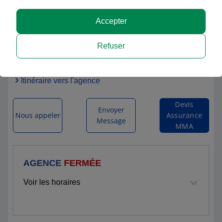
Accepter
MMA TOULOUSE AUCAMVILLE
Refuser
444 ROUTE DE FRONTON
31200 TOULOUSE
Itinéraire vers l'agence
Devis
Envoyer
Nous appeler
Assurance
Message
MMA
AGENCE
FERMÉE
Voir les horaires