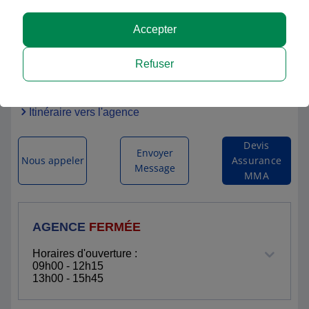
Accepter
MMA TOURNEFEUILLE
Refuser
82 RUE GASTON DOUMERGUE
31170 TOURNEFEUILLE
Itinéraire vers l'agence
Devis
Envoyer
Nous appeler
Assurance
Message
MMA
AGENCE
FERMÉE
Horaires d'ouverture :
09h00 - 12h15
13h00 - 15h45