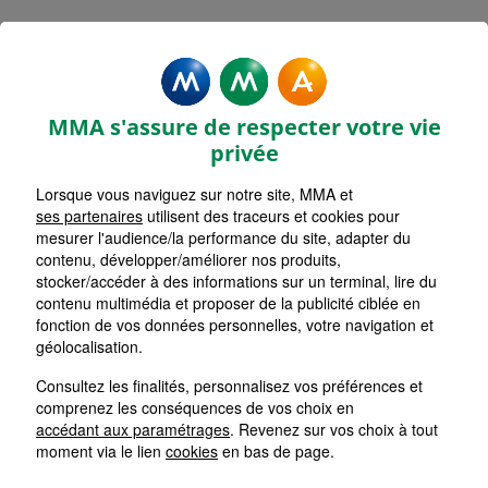
MMA Assurances VILLENEUVE
SUR LOT EYSSES
MMA s'assure de respecter votre vie
Accueil
Assurance Nouvelle-Aquitaine
privée
Assurance Lot-et-Garonne (47)
Lorsque vous naviguez sur notre site, MMA et
ses partenaires
utilisent des traceurs et cookies pour
mesurer l'audience/la performance du site, adapter du
contenu, développer/améliorer nos produits,
stocker/accéder à des informations sur un terminal, lire du
contenu multimédia et proposer de la publicité ciblée en
fonction de vos données personnelles, votre navigation et
géolocalisation.
Consultez les finalités, personnalisez vos préférences et
comprenez les conséquences de vos choix en
accédant aux paramétrages
. Revenez sur vos choix à tout
moment via le lien
cookies
en bas de page.