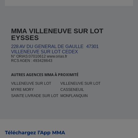
MMA VILLENEUVE SUR LOT
EYSSES
228 AV DU GENERAL DE GAULLE
47301
VILLENEUVE SUR LOT CEDEX
N° ORIAS:07010612 www.orias.fr
RCS AGEN : 493428643
AUTRES AGENCES MMA À PROXIMITÉ
VILLENEUVE SUR LOT
VILLENEUVE SUR LOT
MYRE MORY
CASSENEUIL
SAINTE LIVRADE SUR LOT
MONFLANQUIN
Pied de page
Téléchargez l’App MMA