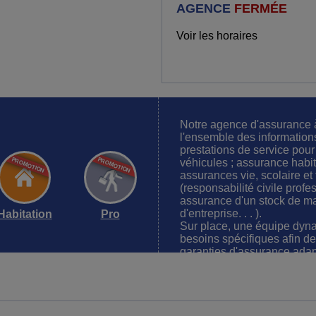
AGENCE
FERMÉE
Voir les horaires
Notre agence d'assurance
l'ensemble des informations
prestations de service pour
véhicules ; assurance habita
assurances vie, scolaire et f
(responsabilité civile profes
assurance d'un stock de ma
d'entreprise. . . ).
Habitation
Pro
Sur place, une équipe dyna
besoins spécifiques afin de
garanties d'assurance adapt
situation actuelle, mais é
moyens financiers. Notre ob
de l'assurance : vous aider
professionnelle en toute q
assisté et dédommagé en c