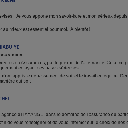
TRECHE
vises ! Je vous apporte mon savoir-faire et mon sérieux depui
r au mieux est essentiel pour moi. A bientôt !
HIABUIYE
Assurances
ures en Assurances, par le prisme de l'alternance. Cela me perm
niquement en ayant des bases sérieuses.
m'ont appris le dépassement de soi, et le travail en équipe. D
anière qui soit.
CHEL
 l'agence d'HAYANGE, dans le domaine de l'assurance du particu
fin de vous renseigner et de vous informer sur le choix de nos di