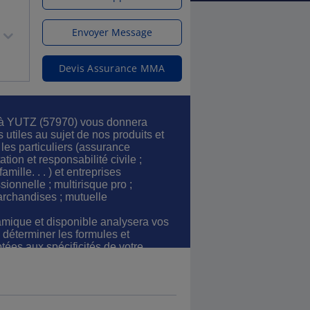
Envoyer Message
Devis Assurance MMA
 à YUTZ (57970) vous donnera
 utiles au sujet de nos produits et
 les particuliers (assurance
tion et responsabilité civile ;
amille. . . ) et entreprises
sionnelle ; multirisque pro ;
rchandises ; mutuelle
mique et disponible analysera vos
 déterminer les formules et
ées aux spécificités de votre
galement en prenant en compte vos
jectif, en tant que professionnels
 à mener votre vie personnelle et
uiétude, en sachant que vous serez
as d'imprévu.