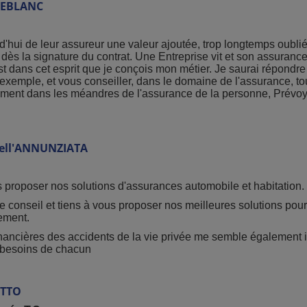
LEBLANC
d'hui de leur assureur une valeur ajoutée, trop longtemps oubli
 dès la signature du contrat. Une Entreprise vit et son assurance
st dans cet esprit que je conçois mon métier. Je saurai répondre 
 exemple, et vous conseiller, dans le domaine de l'assurance, tou
lement dans les méandres de l'assurance de la personne, Prévo
ell'ANNUNZIATA
s proposer nos solutions d'assurances automobile et habitation.
e conseil et tiens à vous proposer nos meilleures solutions pour
ement.
ancières des accidents de la vie privée me semble également i
 besoins de chacun
TTO