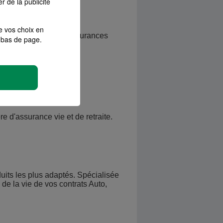
r de la publicité
e vos choix en
ndre à vos besoins d'assurances
bas de page.
e d'assurance vie et de retraite.
duits les plus adaptés. Spécialisée
de la vie de vos contrats Auto,