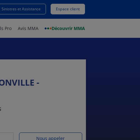
Sinistres et Assistance
Espace client
ls Pro
Avis MMA
Découvrir MMA
ONVILLE -
S
Nous appeler