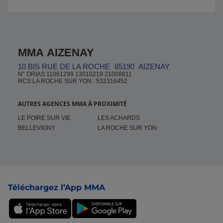
MMA AIZENAY
10 BIS RUE DE LA ROCHE
85190
AIZENAY
N° ORIAS:11061299 13010219 21008811
RCS LA ROCHE SUR YON : 532316452
AUTRES AGENCES MMA À PROXIMITÉ
LE POIRE SUR VIE
LES ACHARDS
BELLEVIGNY
LA ROCHE SUR YON
Pied de page
Téléchargez l’App MMA