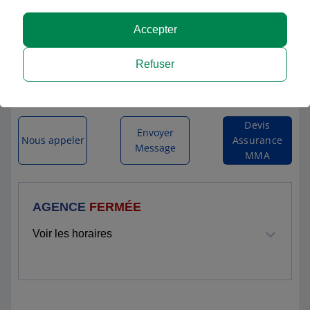
MMA AIZENAY
Accepter
10 BIS RUE DE LA ROCHE
Refuser
85190 AIZENAY
Itinéraire vers l'agence
Devis
Envoyer
Nous appeler
Assurance
Message
MMA
AGENCE
FERMÉE
Voir les horaires