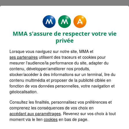
Mentions légales - MMA ALES
ROCADE EST
MMA s'assure de respecter votre vie
privée
Lorsque vous naviguez sur notre site, MMA et
ses partenaires
utilisent des traceurs et cookies pour
Accueil
mesurer l'audience/la performance du site, adapter du
contenu, développer/améliorer nos produits,
Retour
stocker/accéder à des informations sur un terminal, lire du
contenu multimédia et proposer de la publicité ciblée en
Mentions Légales
fonction de vos données personnelles, votre navigation et
géolocalisation.
Consultez les finalités, personnalisez vos préférences et
comprenez les conséquences de vos choix en
Les cookies sur le site de votre
accédant aux paramétrages
. Revenez sur vos choix à tout
Agent Général MMA
moment via le lien
cookies
en bas de page.