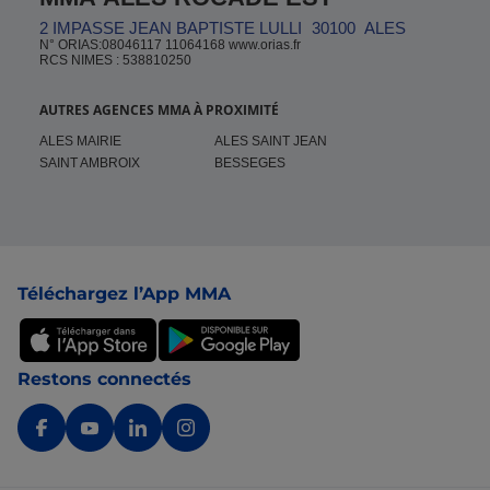
2 IMPASSE JEAN BAPTISTE LULLI
30100
ALES
N° ORIAS:08046117 11064168 www.orias.fr
RCS NIMES : 538810250
AUTRES AGENCES MMA À PROXIMITÉ
ALES MAIRIE
ALES SAINT JEAN
SAINT AMBROIX
BESSEGES
Pied de page
Téléchargez l’App MMA
Restons connectés