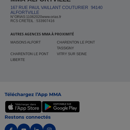
167 RUE PAUL VAILLANT COUTURIER
94140
ALFORTVILLE
N°ORIAS:11062020www.orias.fr
RCS CRETEIL : 533907416
AUTRES AGENCES MMA À PROXIMITÉ
MAISONS ALFORT
CHARENTON LE PONT
TASSIGNY
CHARENTON LE PONT
VITRY SUR SEINE
LIBERTE
Pied de page
Téléchargez l’App MMA
Restons connectés