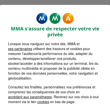
Mentions légales - MMA
ALFORTVILLE
MMA s'assure de respecter votre vie
privée
Lorsque vous naviguez sur notre site, MMA et
ses partenaires
utilisent des traceurs et cookies pour
Accueil
mesurer l'audience/la performance du site, adapter du
contenu, développer/améliorer nos produits,
Retour
stocker/accéder à des informations sur un terminal, lire du
contenu multimédia et proposer de la publicité ciblée en
Mentions Légales
fonction de vos données personnelles, votre navigation et
géolocalisation.
Consultez les finalités, personnalisez vos préférences et
comprenez les conséquences de vos choix en
Les cookies sur le site de votre
accédant aux paramétrages
. Revenez sur vos choix à tout
Agent Général MMA
moment via le lien
cookies
en bas de page.