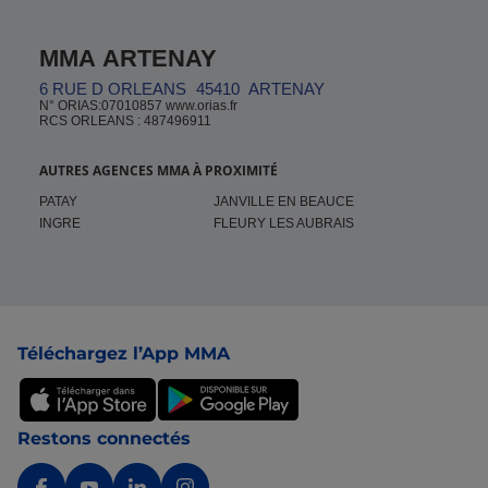
MMA ARTENAY
6 RUE D ORLEANS
45410
ARTENAY
N° ORIAS:07010857 www.orias.fr
RCS ORLEANS : 487496911
AUTRES AGENCES MMA À PROXIMITÉ
PATAY
JANVILLE EN BEAUCE
INGRE
FLEURY LES AUBRAIS
Pied de page
Téléchargez l’App MMA
Restons connectés