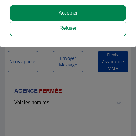
MMA ARTENAY
Accepter
6 RUE D ORLEANS
Refuser
45410 ARTENAY
Itinéraire vers l'agence
Devis
Envoyer
Nous appeler
Assurance
Message
MMA
AGENCE
FERMÉE
Voir les horaires