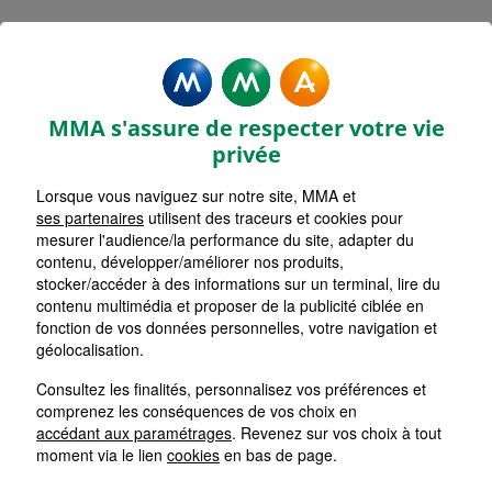
Rechercher une agence par code postal ou ville
Commencez à taper pour voir les suggestions de vil
Aucune suggestion disponible
VOIR CARTE
LISTE AGENCES
MMA s'assure de respecter votre vie
ORLEANS MEDIATHEQUE
1
privée
Lorsque vous naviguez sur notre site, MMA et
HORAIRES D'AUJOURD'HUI
Nous écrire
09h00 - 12h00 / 14h00 - 17h00
ses partenaires
utilisent des traceurs et cookies pour
mesurer l'audience/la performance du site, adapter du
contenu, développer/améliorer nos produits,
stocker/accéder à des informations sur un terminal, lire du
LA FERTE SAINT AUBIN
2
contenu multimédia et proposer de la publicité ciblée en
fonction de vos données personnelles, votre navigation et
HORAIRES D'AUJOURD'HUI
géolocalisation.
Nous écrire
09h00 - 12h30 / 14h00 - 18h00
Consultez les finalités, personnalisez vos préférences et
comprenez les conséquences de vos choix en
BEAUGENCY
accédant aux paramétrages
. Revenez sur vos choix à tout
3
moment via le lien
cookies
en bas de page.
HORAIRES D'AUJOURD'HUI