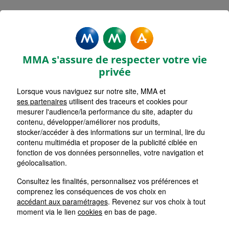
Rechercher une agence par code postal ou ville
Commencez à taper pour voir les suggestions de vil
Aucune suggestion disponible
VOIR CARTE
LISTE AGENCES
MMA s'assure de respecter votre vie
CHATEAU THIERRY
1
privée
Lorsque vous naviguez sur notre site, MMA et
HORAIRES D'AUJOURD'HUI
Nous écrire
09h00 - 12h00 / 13h30 - 18h00
ses partenaires
utilisent des traceurs et cookies pour
mesurer l'audience/la performance du site, adapter du
contenu, développer/améliorer nos produits,
stocker/accéder à des informations sur un terminal, lire du
SOISSONS BOULEVARD DE STRASBOURG
2
contenu multimédia et proposer de la publicité ciblée en
fonction de vos données personnelles, votre navigation et
HORAIRES D'AUJOURD'HUI
géolocalisation.
Nous écrire
09h00 - 12h00 / 13h45 - 18h15
Consultez les finalités, personnalisez vos préférences et
comprenez les conséquences de vos choix en
SOISSONS PLACE DU MARCHE
accédant aux paramétrages
. Revenez sur vos choix à tout
3
moment via le lien
cookies
en bas de page.
HORAIRES D'AUJOURD'HUI