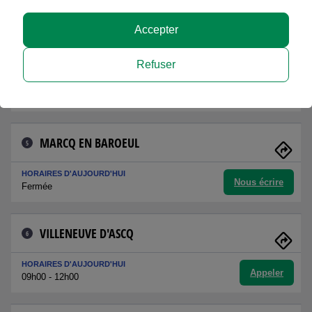
Nous écrire
Fermée
Accepter
SAINT MAUR-LA MADELEINE
4
Refuser
HORAIRES D'AUJOURD'HUI
Nous écrire
Fermée
MARCQ EN BAROEUL
5
HORAIRES D'AUJOURD'HUI
Nous écrire
Fermée
VILLENEUVE D'ASCQ
6
HORAIRES D'AUJOURD'HUI
Appeler
09h00 - 12h00