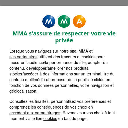
Rechercher une agence par code postal ou ville
Commencez à taper pour voir les suggestions de vil
Aucune suggestion disponible
VOIR CARTE
LISTE AGENCES
MMA s'assure de respecter votre vie
TOURCOING
1
privée
Lorsque vous naviguez sur notre site, MMA et
HORAIRES D'AUJOURD'HUI
Nous écrire
Fermée
ses partenaires
utilisent des traceurs et cookies pour
mesurer l'audience/la performance du site, adapter du
contenu, développer/améliorer nos produits,
stocker/accéder à des informations sur un terminal, lire du
CROIX
2
contenu multimédia et proposer de la publicité ciblée en
fonction de vos données personnelles, votre navigation et
HORAIRES D'AUJOURD'HUI
géolocalisation.
Nous écrire
Fermée
Consultez les finalités, personnalisez vos préférences et
comprenez les conséquences de vos choix en
WATTRELOS
accédant aux paramétrages
. Revenez sur vos choix à tout
3
moment via le lien
cookies
en bas de page.
HORAIRES D'AUJOURD'HUI