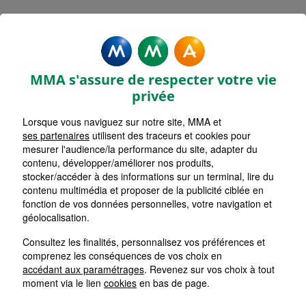
Rechercher une agence par code postal ou ville
Commencez à taper pour voir les suggestions de vil
Aucune suggestion disponible
VOIR CARTE
LISTE AGENCES
MMA s'assure de respecter votre vie
COMPIEGNE HOTEL DE VILLE
1
privée
Lorsque vous naviguez sur notre site, MMA et
HORAIRES D'AUJOURD'HUI
Nous écrire
09h00 - 12h30 / 13h45 - 17h45
ses partenaires
utilisent des traceurs et cookies pour
mesurer l'audience/la performance du site, adapter du
contenu, développer/améliorer nos produits,
stocker/accéder à des informations sur un terminal, lire du
LACROIX SAINT OUEN
2
contenu multimédia et proposer de la publicité ciblée en
fonction de vos données personnelles, votre navigation et
HORAIRES D'AUJOURD'HUI
géolocalisation.
Nous écrire
09h00 - 12h00 / 14h00 - 17h45
Consultez les finalités, personnalisez vos préférences et
comprenez les conséquences de vos choix en
RESSONS SUR MATZ
accédant aux paramétrages
. Revenez sur vos choix à tout
3
moment via le lien
cookies
en bas de page.
HORAIRES D'AUJOURD'HUI