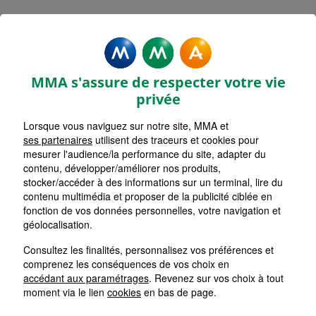
Rechercher une agence par code postal ou ville
Commencez à taper pour voir les suggestions de vil
Aucune suggestion disponible
VOIR CARTE
LISTE AGENCES
MMA s'assure de respecter votre vie
CHATEAUDUN JEAN MOULIN
1
privée
Lorsque vous naviguez sur notre site, MMA et
HORAIRES D'AUJOURD'HUI
Nous écrire
09h00 - 12h00
ses partenaires
utilisent des traceurs et cookies pour
mesurer l'audience/la performance du site, adapter du
contenu, développer/améliorer nos produits,
stocker/accéder à des informations sur un terminal, lire du
BREZOLLES
2
contenu multimédia et proposer de la publicité ciblée en
fonction de vos données personnelles, votre navigation et
HORAIRES D'AUJOURD'HUI
géolocalisation.
Nous écrire
Fermée
Consultez les finalités, personnalisez vos préférences et
comprenez les conséquences de vos choix en
SOURS
accédant aux paramétrages
. Revenez sur vos choix à tout
3
moment via le lien
cookies
en bas de page.
HORAIRES D'AUJOURD'HUI