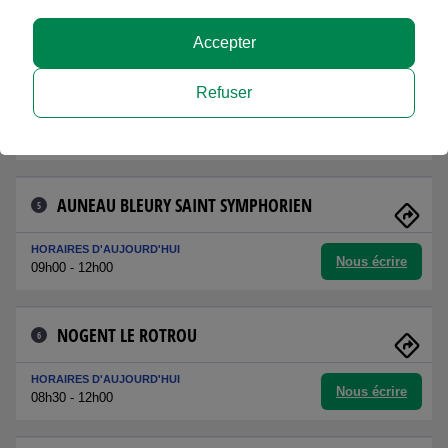
Nous écrire
09h00 - 12h00
Accepter
COURVILLE SUR EURE
4
Refuser
HORAIRES D'AUJOURD'HUI
Nous écrire
08h30 - 12h00
AUNEAU BLEURY SAINT SYMPHORIEN
5
HORAIRES D'AUJOURD'HUI
Nous écrire
09h00 - 12h00
NOGENT LE ROTROU
6
HORAIRES D'AUJOURD'HUI
Nous écrire
08h30 - 12h00