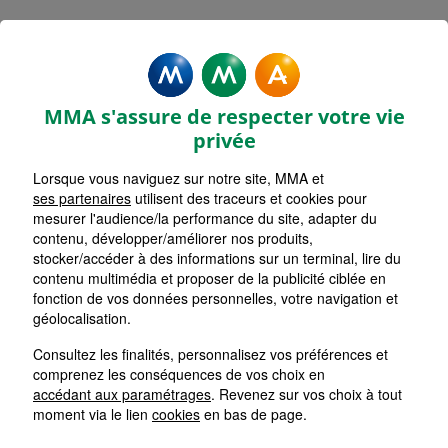
MMA Assurances SAINT LUBIN
DES JONCHERETS
MMA s'assure de respecter votre vie
Accueil
Assurance Centre-Val de Loire
privée
Assurance Eure-et-Loir (28)
Lorsque vous naviguez sur notre site, MMA et
ses partenaires
utilisent des traceurs et cookies pour
mesurer l'audience/la performance du site, adapter du
contenu, développer/améliorer nos produits,
stocker/accéder à des informations sur un terminal, lire du
contenu multimédia et proposer de la publicité ciblée en
fonction de vos données personnelles, votre navigation et
géolocalisation.
Consultez les finalités, personnalisez vos préférences et
comprenez les conséquences de vos choix en
accédant aux paramétrages
. Revenez sur vos choix à tout
moment via le lien
cookies
en bas de page.