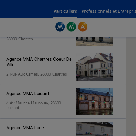
Rechercher une agence par code postal ou ville
Commencez à taper pour voir les suggestions de villes ou codes postaux.
Aucune suggestion disponible
Particuliers
Professionnels et Entrepri
Agence MMA
Chartres Epars
42 Boulevard Adelphe Chasles,
28000 Chartres
Agence MMA
Chartres Coeur De
Ville
2 Rue Aux Ormes, 28000 Chartres
Agence MMA
Luisant
4 Av Maurice Maunoury, 28600
Luisant
Agence MMA
Luce