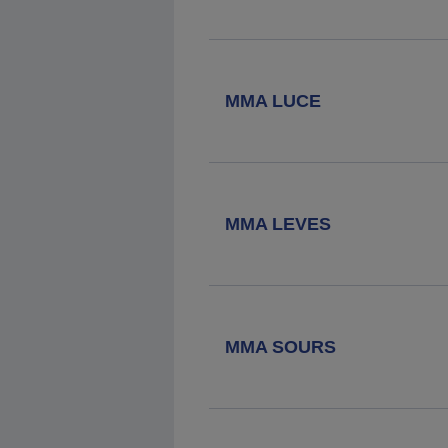
Agence MMA
Chateauneuf En
Thymerais
3 Rue Jean Moulin, 28170
Chateauneuf En Thymerais
MMA LUCE
Agence MMA
Epernon
1 Rue Drouet, 28230 Epernon
MMA LEVES
Agence MMA
Dreux Mesirard
6 Place Mesirard, 28100 Dreux
MMA SOURS
Agence MMA
Illiers Combray
10 Rue Leon Ferre, 28120 Illiers
Combray