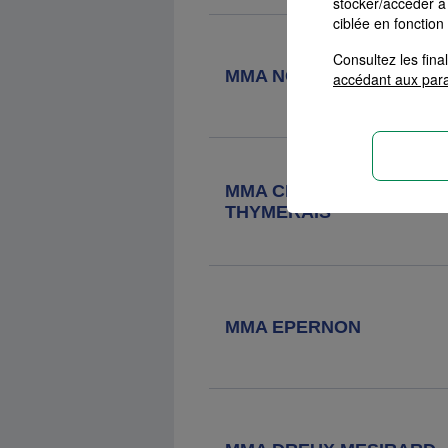
stocker/accéder à 
ciblée en fonction
Agence MMA
Senonches
Consultez les fin
45 Rue De La Ferte Vidame, 28250
MMA NOGENT LE ROI
accédant aux par
Senonches
MMA CHATEAUNEUF EN
THYMERAIS
MMA EPERNON