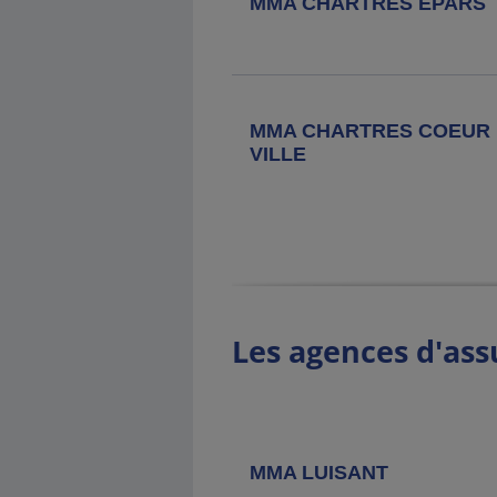
MMA CHARTRES EPARS
2 Bis Rue Carnot, 28190 Courville
Sur Eure
Agence MMA
Auneau Bleury
Saint Symphorien
MMA CHARTRES COEUR 
VILLE
27 Rue Pasteur, 28700 Auneau
Bleury Saint Symphorien
Agence MMA
Les Villages
Voveens
2 Place De L'eglise, 28150 Les
Villages Voveens
Les agences d'ass
Agence MMA
Nogent Le Roi
2 Place De L'etoile, 28210 Nogent Le
Roi
MMA LUISANT