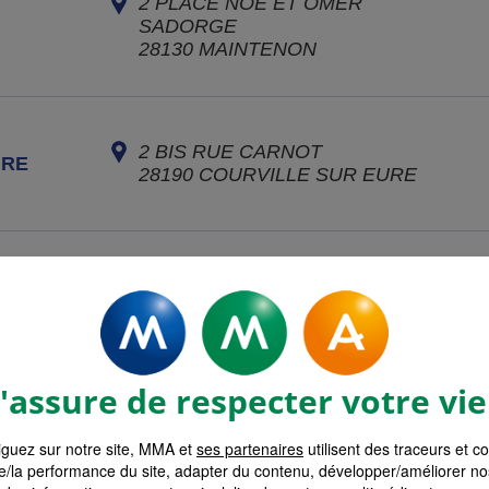
2 PLACE NOÉ ET OMER
SADORGE
28130
MAINTENON
2 BIS RUE CARNOT
URE
28190
COURVILLE SUR EURE
27 RUE PASTEUR
AINT
28700
AUNEAU BLEURY SAINT
SYMPHORIEN
assure de respecter votre vie
2 PLACE DE L'EGLISE
VEENS
guez sur notre site, MMA et
28150
ses partenaires
LES VILLAGES VOVEENS
utilisent des traceurs et c
e/la performance du site, adapter du contenu, développer/améliorer no