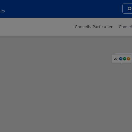
ses
Conseils Particulier
Consei
20