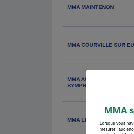
Agence MMA
Dreux Churchill
MMA MAINTENON
32 Avenue Churchill, 28100 Dreux
Agence MMA
Bonneval
MMA COURVILLE SUR E
1 Rue De Chartres, 28800 Bonneval
Agence MMA
Janville En Beauce
MMA AUNEAU BLEURY S
4 Rue De La Madeleine, 28310
SYMPHORIEN
Janville En Beauce
MMA s'
Agence MMA
Rambouillet Sadi
Carnot
MMA LES VILLAGES VO
2 C Rue Sadi Carnot, 78120
Lorsque vous navi
Rambouillet
mesurer l'audienc