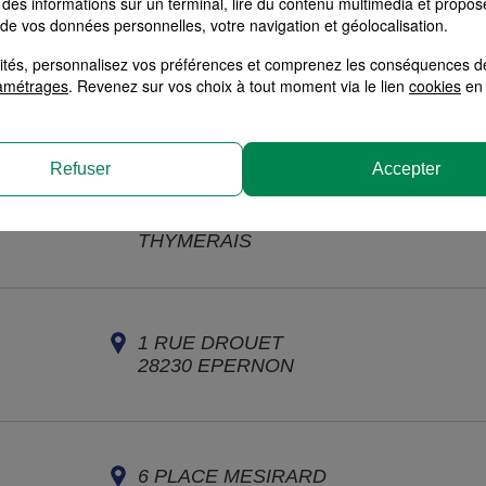
des informations sur un terminal, lire du contenu multimédia et propose
 de vos données personnelles, votre navigation et géolocalisation.
alités, personnalisez vos préférences et comprenez les conséquences d
2 PLACE DE L'ETOILE
amétrages
. Revenez sur vos choix à tout moment via le lien
cookies
en 
28210
NOGENT LE ROI
Refuser
Accepter
3 RUE JEAN MOULIN
28170
CHATEAUNEUF EN
THYMERAIS
1 RUE DROUET
28230
EPERNON
6 PLACE MESIRARD