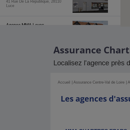
41 Rue De La Republique, 28110
Luce
Agence MMA
Leves
43 Avenue De La Paix, 28300 Leves
Assurance Chartr
Agence MMA
Sours
Localisez l'agence près 
15 Rue Du Docteur Bouclet, 28630
Sours
Accueil
Assurance Centre-Val de Loire
A
Agence MMA
Maintenon
Les agences d'as
2 Place Noé Et Omer Sadorge, 28130
Maintenon
Agence MMA
Courville Sur Eure