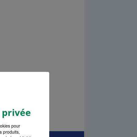
 privée
ookies pour
s produits,