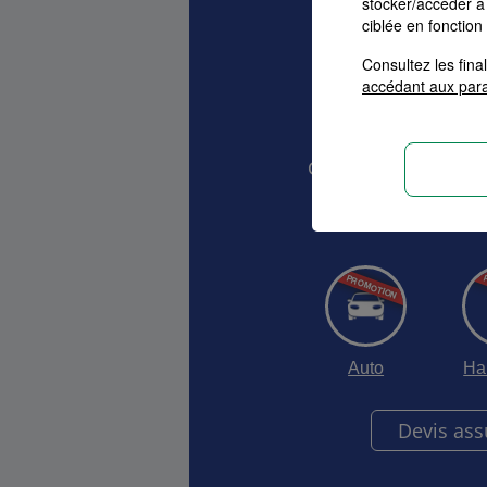
stocker/accéder à 
ciblée en fonction
Consultez les fin
accédant aux par
Devis As
Comparez et choisis
vos 
Auto
Ha
Devis as