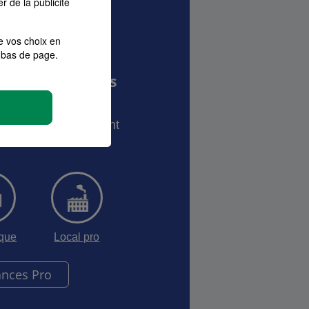
r de la publicité
e vos choix en
bas de page.
MA pour les Pros
prises
onnalisé correspondant
tivité.
sque
Local pro
ances Pro