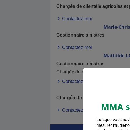
Chargée de clientèle agricoles et 
Contactez-moi
Marie-Chris
Gestionnaire sinistres
Contactez-moi
Mathilde
L
Gestionnaire sinistres
Chargée de clientèle particuliers
Contactez-moi
Bénédicte
Chargée de la comptabilité client
MMA s'
Contactez-moi
Lorsque vous navi
mesurer l'audienc