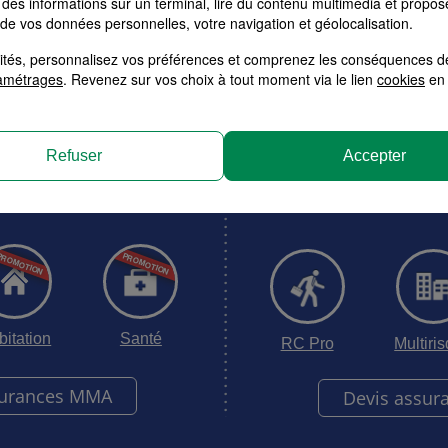
des informations sur un terminal, lire du contenu multimédia et propose
 de vos données personnelles, votre navigation et géolocalisation.
Votre tarif en moins de 3 minutes
alités, personnalisez vos préférences et comprenez les conséquences d
amétrages
. Revenez sur vos choix à tout moment via le lien
cookies
en 
surance MMA
Devis Assurance M
et Entre
sez la formule adaptée à
Refuser
Accepter
besoins.
Obtenez votre tarif pers
à votre ac
bitation
Santé
RC Pro
Multiri
surances MMA
Devis assur