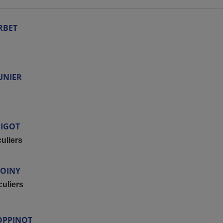
RBET
UNIER
IGOT
uliers
OINY
culiers
OPPINOT