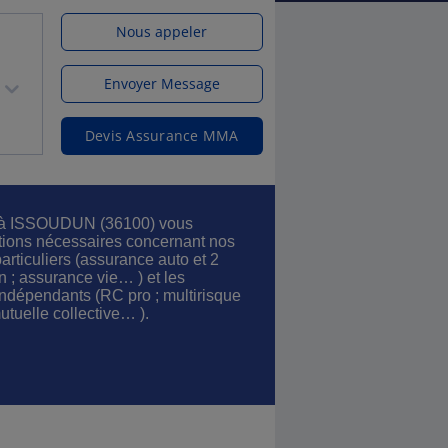
Nous appeler
Envoyer Message
Devis Assurance MMA
 à ISSOUDUN (36100) vous
ations nécessaires concernant nos
articuliers (assurance auto et 2
n ; assurance vie… ) et les
 indépendants (RC pro ; multirisque
mutuelle collective… ).