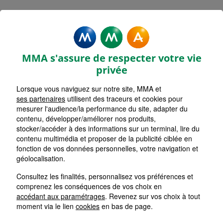
Rechercher une agence par code postal ou ville
Commencez à taper pour voir les suggestions de vil
Aucune suggestion disponible
VOIR CARTE
LISTE AGENCES
MMA s'assure de respecter votre vie
MONTPELLIER POMPIGNANE
1
privée
Lorsque vous naviguez sur notre site, MMA et
HORAIRES D'AUJOURD'HUI
Nous écrire
09h00 - 12h30 / 13h30 - 17h00
ses partenaires
utilisent des traceurs et cookies pour
mesurer l'audience/la performance du site, adapter du
contenu, développer/améliorer nos produits,
stocker/accéder à des informations sur un terminal, lire du
JACOU
2
contenu multimédia et proposer de la publicité ciblée en
fonction de vos données personnelles, votre navigation et
HORAIRES D'AUJOURD'HUI
géolocalisation.
Nous écrire
08h45 - 12h00 / 14h00 - 17h30
Consultez les finalités, personnalisez vos préférences et
comprenez les conséquences de vos choix en
MONTPELLIER ARCEAUX
accédant aux paramétrages
. Revenez sur vos choix à tout
3
moment via le lien
cookies
en bas de page.
HORAIRES D'AUJOURD'HUI