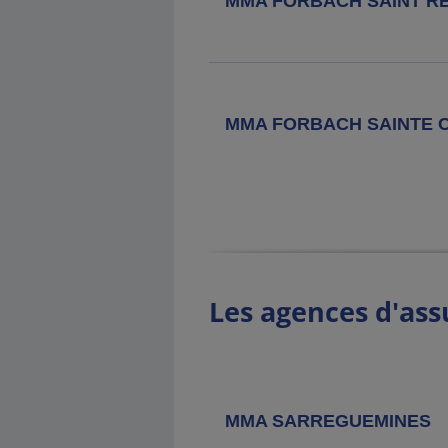
MMA FORBACH SAINT R
21 Rue Poincare, 57260 Dieuze
Agence MMA
Longeville Les
MMA FORBACH SAINTE 
Metz
19 Rue Du General De Gaulle, 57050
Longeville Les Metz
Agence MMA
Chateau Salins
6 Rue Francois Blahay, 57170
Chateau Salins
Les agences d'ass
Agence MMA
Hagondange
10 Rue Anatole France, 57300
Hagondange
MMA SARREGUEMINES