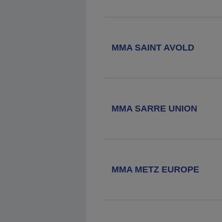
Agence MMA
Yutz Nations
99 Avenue Des Nations, 57970 Yutz
MMA SAINT AVOLD
Agence MMA
Thionville
7 Rue Du Cygne, 57100 Thionville
MMA SARRE UNION
Agence MMA
Hayange
32 Rue Foch, 57700 Hayange
MMA METZ EUROPE
Agence MMA
Reichshoffen
1 Rue Du General De Gaulle, 67110
Reichshoffen