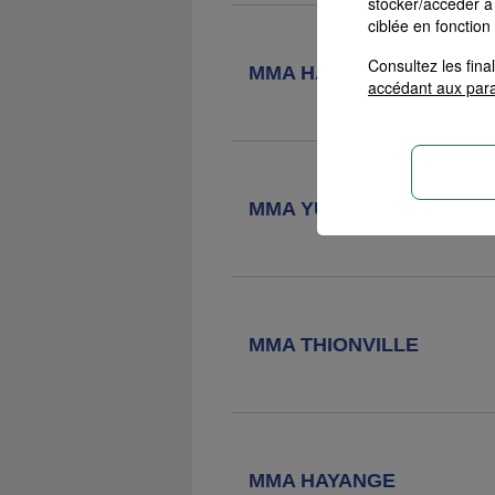
stocker/accéder à 
Agence MMA
Ingwiller
ciblée en fonction
3 Place Du Marché, 67340 Ingwiller
Consultez les fin
MMA HAGONDANGE
accédant aux par
MMA YUTZ NATIONS
MMA THIONVILLE
MMA HAYANGE