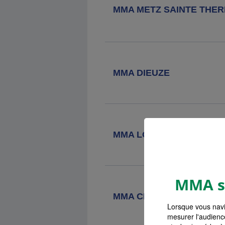
Agence MMA
Sarrebourg
MMA METZ SAINTE THER
20 Place Du Marche, 57400
Sarrebourg
Agence MMA
Pont A Mousson
MMA DIEUZE
28 Rue Victor Hugo, 54700 Pont A
Mousson
Agence MMA
Saverne
MMA LONGEVILLE LES M
14 Rue Des Bains, 67700 Saverne
MMA s'
Agence MMA
Luneville
MMA CHATEAU SALINS
22/24 Rue De La Republique, 54305
Luneville Cedex
Lorsque vous navi
mesurer l'audienc