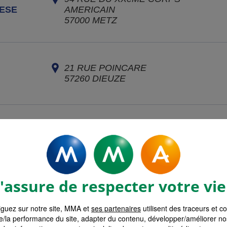
ESE
AMERICAIN
57000
METZ
21 RUE POINCARE
57260
DIEUZE
19 RUE DU GENERAL DE GAULLE
ETZ
57050
LONGEVILLE LES METZ
assure de respecter votre vie
6 RUE FRANCOIS BLAHAY
57170
CHATEAU SALINS
guez sur notre site, MMA et
ses partenaires
utilisent des traceurs et c
e/la performance du site, adapter du contenu, développer/améliorer no