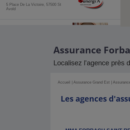
5 Place De La Victoire, 57500 St
Avold
Agence MMA
Sarre Union
20 Route De Phalsbourg, 67260 Sarre
Union
Assurance Forbac
Agence MMA
Metz Europe
Localisez l'agence près 
44 Boulevard De L'europe, 57070
Metz
Accueil
Assurance Grand Est
Assurance
Agence MMA
Metz Sainte
Les agences d'as
Therese
94 Rue Du Xxème Corps Americain,
57000 Metz
Agence MMA
Dieuze