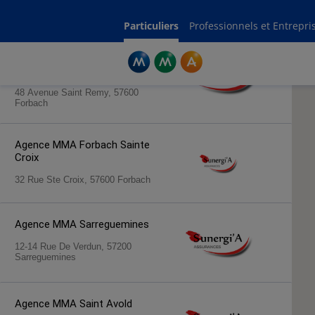
Rechercher une agence par code postal ou ville
Commencez à taper pour voir les suggestions de villes ou codes postaux.
Aucune suggestion disponible
Particuliers
Professionnels et Entrepri
Agence MMA
Forbach Saint
Remy
48 Avenue Saint Remy, 57600
Forbach
Agence MMA
Forbach Sainte
Croix
32 Rue Ste Croix, 57600 Forbach
Agence MMA
Sarreguemines
12-14 Rue De Verdun, 57200
Sarreguemines
Agence MMA
Saint Avold