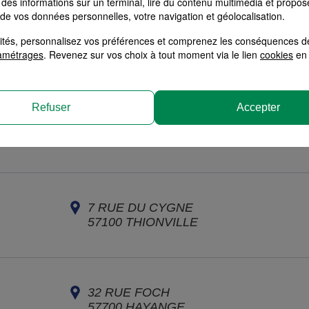
des informations sur un terminal, lire du contenu multimédia et propose
 de vos données personnelles, votre navigation et géolocalisation.
10 RUE ANATOLE FRANCE
alités, personnalisez vos préférences et comprenez les conséquences d
57300
HAGONDANGE
amétrages
. Revenez sur vos choix à tout moment via le lien
cookies
en 
Refuser
Accepter
99 AVENUE DES NATIONS
57970
YUTZ
7 RUE DU CYGNE
57100
THIONVILLE
32 RUE FOCH
57700
HAYANGE