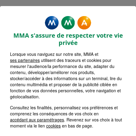
Rechercher une agence par code postal ou ville
Commencez à taper pour voir les suggestions de vil
Aucune suggestion disponible
VOIR CARTE
LISTE AGENCES
MMA s'assure de respecter votre vie
SCHILTIGHEIM MAIRIE
1
privée
Lorsque vous naviguez sur notre site, MMA et
HORAIRES D'AUJOURD'HUI
Nous écrire
09h00 - 12h00 / 13h00 - 17h00
ses partenaires
utilisent des traceurs et cookies pour
mesurer l'audience/la performance du site, adapter du
contenu, développer/améliorer nos produits,
stocker/accéder à des informations sur un terminal, lire du
STRASBOURG VOSGES
2
contenu multimédia et proposer de la publicité ciblée en
fonction de vos données personnelles, votre navigation et
HORAIRES D'AUJOURD'HUI
géolocalisation.
Nous écrire
09h00 - 12h30 / 13h30 - 17h00
Consultez les finalités, personnalisez vos préférences et
comprenez les conséquences de vos choix en
STRASBOURG BRANT
accédant aux paramétrages
. Revenez sur vos choix à tout
3
moment via le lien
cookies
en bas de page.
HORAIRES D'AUJOURD'HUI