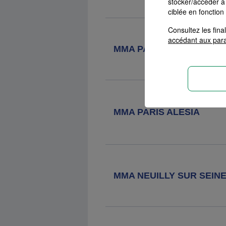
stocker/accéder à 
Agence MMA
Paris Tolbiac
ciblée en fonction
54 Rue De Tolbiac, 75013 Paris
Consultez les fin
accédant aux par
MMA PARIS MONGE
MMA PARIS ALESIA
MMA NEUILLY SUR SEINE