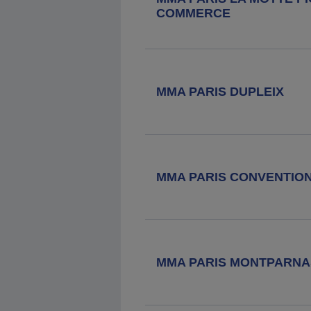
Agence MMA
Montrouge
COMMERCE
81 Avenue Henri Ginoux, 92120
Montrouge
Agence MMA
Paris Gobelins
MMA PARIS DUPLEIX
55 Avenue Des Gobelins, 75013
Paris
Agence MMA
Paris Batignolles
MMA PARIS CONVENTIO
78 Rue Legendre, 75017 Paris
Agence MMA
Boulogne
Billancourt Mairie
MMA PARIS MONTPARNA
85 Route De La Reine, 92100
Boulogne Billancourt