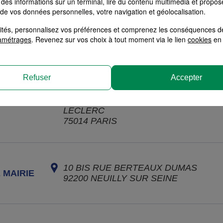
des informations sur un terminal, lire du contenu multimédia et propose
 de vos données personnelles, votre navigation et géolocalisation.
alités, personnalisez vos préférences et comprenez les conséquences d
amétrages
. Revenez sur vos choix à tout moment via le lien
cookies
en 
39 RUE MONGE
75005
PARIS
Refuser
Accepter
97 AVENUE DU GENERAL
LECLERC
75014
PARIS
10 BIS RUE BERTEAUX DUMAS
 MAIRIE
92200
NEUILLY SUR SEINE