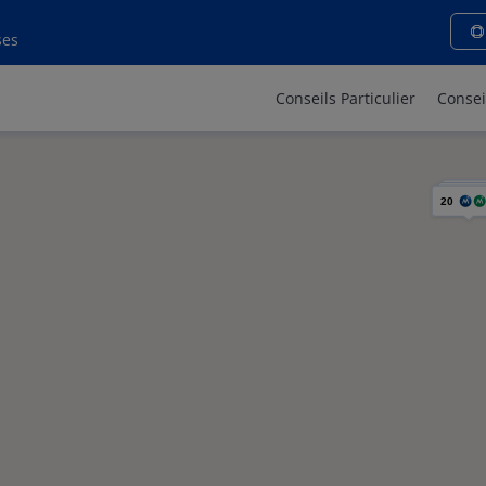
ses
Conseils Particulier
Consei
20