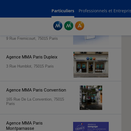
Rechercher une agence par code postal ou ville
Commencez à taper pour voir les suggestions de villes ou codes postaux.
Aucune suggestion disponible
Particuliers
Professionnels et Entrepri
Agence MMA
Paris La Motte
Picquet Commerce
9 Rue Fremicourt, 75015 Paris
Agence MMA
Paris Dupleix
3 Rue Humblot, 75015 Paris
Agence MMA
Paris Convention
165 Rue De La Convention, 75015
Paris
Agence MMA
Paris
Montparnasse