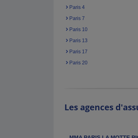
40 Rue Du Louvre, 75001 Paris
Paris 4
Paris 7
Paris 10
Agence MMA
Paris Monge
Paris 13
39 Rue Monge, 75005 Paris
Paris 17
Paris 20
Agence MMA
Paris Alesia
97 Avenue Du General Leclerc,
75014 Paris
Agence MMA
Neuilly Sur Seine
Les agences d'ass
Mairie
10 Bis Rue Berteaux Dumas, 92200
Neuilly Sur Seine
MMA PARIS LA MOTTE P