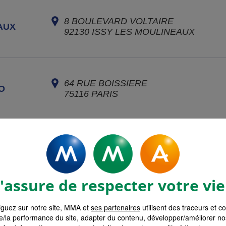
8 BOULEVARD VOLTAIRE
AUX
92130
ISSY LES MOULINEAUX
64 RUE BOISSIERE
O
75116
PARIS
29 RUE RENNEQUIN
75017
PARIS
assure de respecter votre vie
guez sur notre site, MMA et
40 RUE DU LOUVRE
ses partenaires
utilisent des traceurs et c
e/la performance du site, adapter du contenu, développer/améliorer no
75001
PARIS