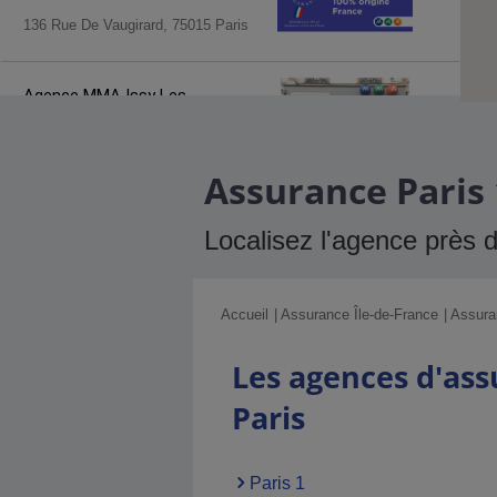
136 Rue De Vaugirard, 75015 Paris
Agence MMA
Issy Les
Moulineaux
8 Boulevard Voltaire, 92130 Issy Les
Moulineaux
Assurance Paris 
Agence MMA
Paris Victor Hugo
Localisez l'agence près 
64 Rue Boissiere, 75116 Paris
Accueil
Assurance Île-de-France
Assura
Agence MMA
Paris Wagram
Les agences d'as
29 Rue Rennequin, 75017 Paris
Paris
Agence MMA
Paris Louvre
Paris 1