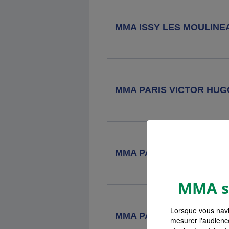
Agence MMA
Levallois Perret
72 Rue Aristide Briand, 92300
MMA ISSY LES MOULINE
Levallois Perret
Agence MMA
Paris Maubeuge
54 Rue De Maubeuge, 75009 Paris
MMA PARIS VICTOR HUG
Agence MMA
Paris Arts Et
Metiers Le Marais
80 Rue Des Archives, 75003 Paris
MMA PARIS WAGRAM
MMA s'
Agence MMA
Paris Montmartre
135 Rue Ordener, 75018 Paris
Lorsque vous navi
MMA PARIS LOUVRE
mesurer l'audienc